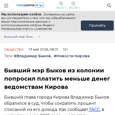
Новостной портал "Город Киров"
Поиск
Навигация сайта
81,41
94,06
Мы используем cookie.
Оставаясь на сайте,
Выборы - 2026
Все новости
Мы в Telegram
Мы в MAX
Н
вы соглашаетесь с тем, что мы обрабатываем
ваши персональные данные с
использованием метрик Яндекс
Принять
Метрика,top.mail.ru, LiveInternet.
Главная
Лента новостей
Бывший мэр Быков из колонии попросил платить меньше денег ведомствам Кирова
ОБЩЕСТВО
13 май 2026, 08:01
12+
Теги:
#Владимир Быков
#Новости Кирова
Бывший мэр Быков из колонии
попросил платить меньше денег
ведомствам Кирова
Бывший глава города Кирова Владимир Быков
обратился в суд, чтобы сократить процент
списаний из его дохода. Как сообщает
ТАСС
, в