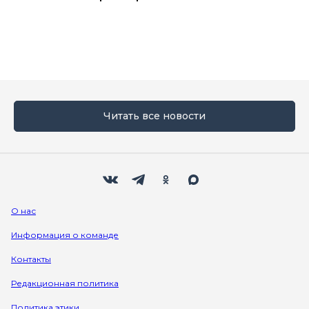
Читать все новости
Мы в социальных сетях
Вконтакте
Телеграм
Одноклассники
Max
О нас
Информация о команде
Контакты
Редакционная политика
Политика этики