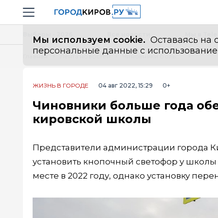
Новостной портал "Город Киров"
Навигация сайта
Выборы - 2026
Все новости
Мы в Tel
Мы используем cookie.
Оставаясь на с
персональные данные с использованием м
Главная
Лента новостей
Чиновники больше года обещают установку светофора у кировской школы
ЖИЗНЬ В ГОРОДЕ
04 авг 2022, 15:29
0+
Чиновники больше года обе
кировской школы
Представители администрации города К
установить кнопочный светофор у школы 
месте в 2022 году, однако установку пере