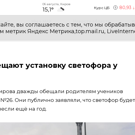
06 августа, Киров
80,93
Курс ЦБ
15,1°
egram
Мы в MAX
Новости области
И
айте, вы соглашаетесь с тем, что мы обрабаты
етрик Яндекс Метрика,top.mail.ru, LiveInterne
щают установку светофора у
ирова дважды обещали родителям учеников
№26. Они публично заявляли, что светофор будет
несли ещё на год.