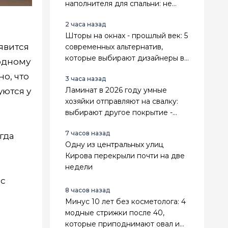
наполнителя для спальни: не
теряют форму и даже служат
2 часа назад
дольше
Шторы на окнах - прошлый век: 5
явится
современных альтернатив,
которые выбирают дизайнеры в
одному
2026 году - настоящие тренды
о, что
3 часа назад
Ламинат в 2026 году умные
уются у
хозяйки отправляют на свалку:
выбирают другое покрытие -
теплее, практичнее и выгоднее
7 часов назад
гда
Одну из центральных улиц
Кирова перекрыли почти на две
недели
 с
8 часов назад
Минус 10 лет без косметолога: 4
модные стрижки после 40,
которые приподнимают овал и