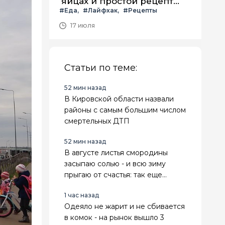
яйцах и простой рецепт
#Еда
#Лайфхак
#Рецепты
летнего салата с ним
17 июля
Статьи по теме:
52 мин назад
В Кировской области назвали
районы с самым большим числом
смертельных ДТП
52 мин назад
В августе листья смородины
засыпаю солью - и всю зиму
прыгаю от счастья: так еще
бабушка делала
1 час назад
Одеяло не жарит и не сбивается
в комок - на рынок вышло 3