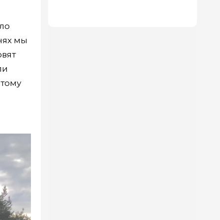
делают лицо свежее
ыло
нях мы
овят
ли
отому