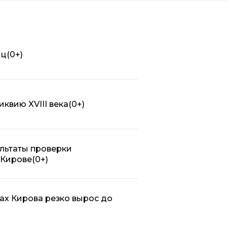
иц
(0+)
квию XVIII века
(0+)
льтаты проверки
 Кирове
(0+)
ах Кирова резко вырос до