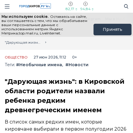
Новостной портал "Город Киров"
Поиск
Навигация сайта
82,17
94,84
Мы используем cookie.
Оставаясь на сайте,
Выборы - 2026
Все новости
Мы в Telegram
Мы в MAX
Н
вы соглашаетесь с тем, что мы обрабатываем
ваши персональные данные с
использованием метрик Яндекс
Принять
Метрика,top.mail.ru, LiveInternet.
Главная
Лента новостей
"Дарующая жизнь": в Кировской области родители назвали ребенка редким древнегреческим именем
ОБЩЕСТВО
27 июн 2026, 11:12
0+
Теги:
#Необычные имена
#Новости
"Дарующая жизнь": в Кировской
области родители назвали
ребенка редким
древнегреческим именем
В список самых редких имен, которые
кировчане выбирали в первом полугодии 2026