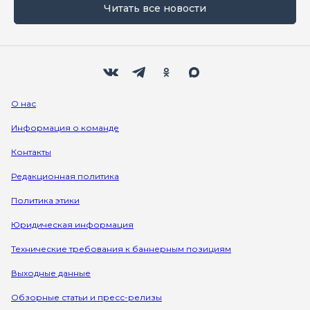
Читать все новости
Мы в социальных сетях
Вконтакте
Телеграм
Одноклассники
Max
О нас
Информация о команде
Контакты
Редакционная политика
Политика этики
Юридическая информация
Технические требования к баннерным позициям
Выходные данные
Обзорные статьи и пресс-релизы