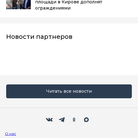
площади в Кирове дополнят
ограждениями
Новости партнеров
Читать все новости
Мы в социальных сетях
Вконтакте
Телеграм
Одноклассники
Max
О нас