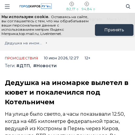
Новостной портал "Город Киров"
Поиск
Навигация сайта
82,17
94,84
Мы используем cookie.
Оставаясь на сайте,
Выборы - 2026
Все новости
Мы в Telegram
Мы в MAX
Н
вы соглашаетесь с тем, что мы обрабатываем
ваши персональные данные с
использованием метрик Яндекс
Принять
Метрика,top.mail.ru, LiveInternet.
Главная
Лента новостей
Дедушка на иномарке вылетел в кювет и покалечился под Котельничем
ПРОИСШЕСТВИЯ
10 июн 2026, 12:27
12+
Теги:
#ДТП
#Новости
Дедушка на иномарке вылетел в
кювет и покалечился под
Котельничем
На улице было светло, а часы показывали 12:50,
когда на 485 километре федеральной трасы,
ведущей из Костромы в Пермь через Киров,