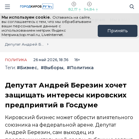
Новостной портал "Город Киров"
Поиск
Навигация сайта
82,17
94,84
Мы используем cookie.
Оставаясь на сайте,
Выборы - 2026
Все новости
Мы в Telegram
Мы в MAX
Н
вы соглашаетесь с тем, что мы обрабатываем
ваши персональные данные с
использованием метрик Яндекс
Принять
Метрика,top.mail.ru, LiveInternet.
Главная
Лента новостей
Депутат Андрей Березин хочет защищать интересы кировских предприятий в Госдуме
ПОЛИТИКА
26 май 2026, 18:36
16+
Теги:
#Бизнес
#Выборы
#Политика
Депутат Андрей Березин хочет
защищать интересы кировских
предприятий в Госдуме
Кировский бизнес может обрести влиятельного
союзника на федеральной арене. Депутат
Андрей Березин, сам выходец из