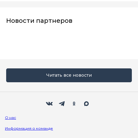
Новости партнеров
Читать все новости
Мы в социальных сетях
Вконтакте
Телеграм
Одноклассники
Max
О нас
Информация о команде