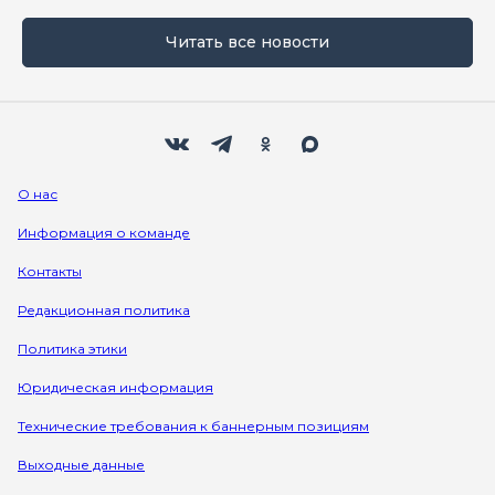
Читать все новости
Мы в социальных сетях
Вконтакте
Телеграм
Одноклассники
Max
О нас
Информация о команде
Контакты
Редакционная политика
Политика этики
Юридическая информация
Технические требования к баннерным позициям
Выходные данные