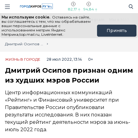
Новостной портал "Город Киров"
Поиск
Навигация сайта
82,17
94,84
Мы используем cookie.
Оставаясь на сайте,
Выборы - 2026
Все новости
Мы в Telegram
Мы в MAX
Н
вы соглашаетесь с тем, что мы обрабатываем
ваши персональные данные с
использованием метрик Яндекс
Принять
Метрика,top.mail.ru, LiveInternet.
Главная
Лента новостей
Дмитрий Осипов признан одним из худших мэров России
ЖИЗНЬ В ГОРОДЕ
28 июл 2022, 13:14
0+
Дмитрий Осипов признан одним
из худших мэров России
Центр информационных коммуникаций
«Рейтинг» и Финансовый университет при
Правительстве России опубликовали
результаты исследования. В них показан
текущий рейтинг деятельности мэров за июнь-
июль 2022 года.