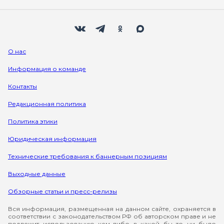
Мы в социальных сетях
Вконтакте
Телеграм
Одноклассники
Max
О нас
Информация о команде
Контакты
Редакционная политика
Политика этики
Юридическая информация
Технические требования к баннерным позициям
Выходные данные
Обзорные статьи и пресс-релизы
Вся информация, размещенная на данном сайте, охраняется в
соответствии с законодательством РФ об авторском праве и не
подлежит использованию кем-либо в какой бы то ни было