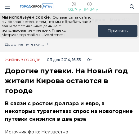
Новостной портал "Город Киров"
Поиск
Навигация сайта
82,17
94,84
Мы используем cookie.
Оставаясь на сайте,
Выборы - 2026
Все новости
Мы в Telegram
Мы в MAX
Н
вы соглашаетесь с тем, что мы обрабатываем
ваши персональные данные с
использованием метрик Яндекс
Принять
Метрика,top.mail.ru, LiveInternet.
Главная
Лента новостей
Дорогие путевки. На Новый год жители Кирова остаются в городе
ЖИЗНЬ В ГОРОДЕ
03 дек 2014, 16:35
0+
Дорогие путевки. На Новый год
жители Кирова остаются в
городе
В связи с ростом доллара и евро, в
некоторых турагентвах спрос на новогодние
путевки снизился в два раза
Источник фото: Неизвестно