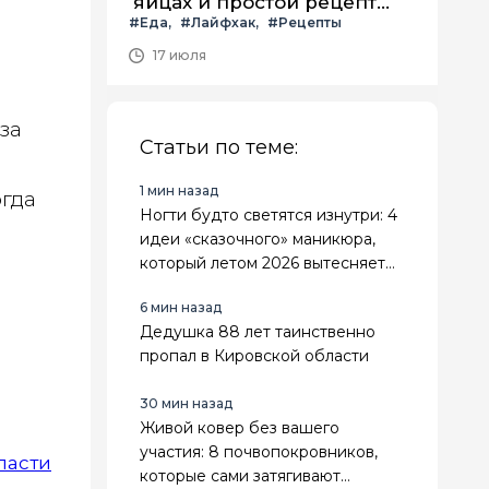
яйцах и простой рецепт
#Еда
#Лайфхак
#Рецепты
летнего салата с ним
17 июля
за
Статьи по теме:
1 мин назад
огда
Ногти будто светятся изнутри: 4
идеи «сказочного» маникюра,
который летом 2026 вытесняет
привычный нюд
6 мин назад
Дедушка 88 лет таинственно
пропал в Кировской области
30 мин назад
Живой ковер без вашего
участия: 8 почвопокровников,
ласти
которые сами затягивают