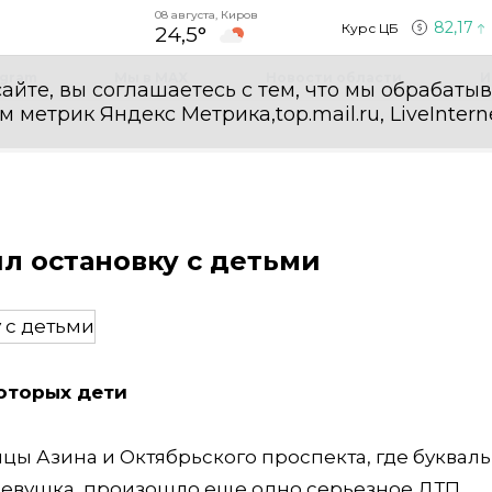
08 августа, Киров
82,17
Курс ЦБ
24,5°
egram
Мы в MAX
Новости области
И
айте, вы соглашаетесь с тем, что мы обрабаты
етрик Яндекс Метрика,top.mail.ru, LiveInterne
л остановку с детьми
которых дети
ицы Азина и Октябрьского проспекта, где букваль
девушка, произошло еще одно серьезное ДТП.