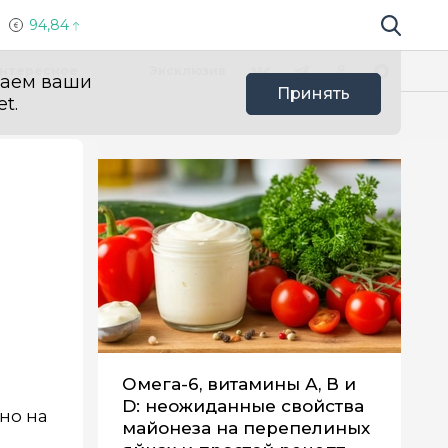
94,84
Поиск по 
Мы в социальных сетях
Вконтакте
Телеграм
Одноклассники
Max
нтересное
Эксклюзив
ваем ваши
Принять
t.
Омега-6, витамины А, В и
D: неожиданные свойства
но на
майонеза на перепелиных