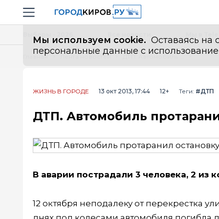
Новостной портал "Город Киров"
Навигация сайта
Выборы - 2026
Все новости
Мы в Tel
Мы используем cookie.
Оставаясь на с
персональные данные с использованием м
Главная
Лента новостей
ДТП. Автомобиль протаранил остановку с детьми
ЖИЗНЬ В ГОРОДЕ
13 окт 2013, 17:44
12+
Теги:
#ДТП
ДТП. Автомобиль протарани
В аварии пострадали 3 человека, 2 из 
12 октября неподалеку от перекрестка ул
днях под колесами автомобиля погибла 