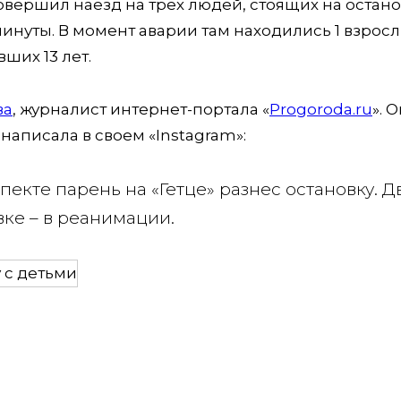
совершил наезд на трех людей, стоящих на остан
минуты. В момент аварии там находились 1 взрос
ших 13 лет.
ва
, журналист интернет-портала «
Progoroda.ru
». 
написала в своем «Instagram»:
пекте парень на «Гетце» разнес остановку. Д
вке – в реанимации.