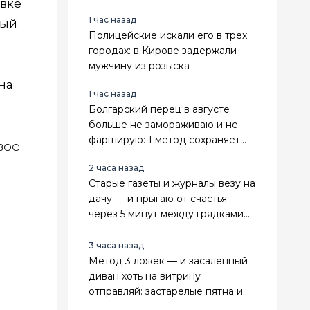
овке
сорняки и становятся только
1 час назад
гуще — мой топ
лый
Полицейские искали его в трех
городах: в Кирове задержали
мужчину из розыска
Она
1 час назад
Болгарский перец в августе
больше не замораживаю и не
фарширую: 1 метод сохраняет
вое
его ароматным и упругим до
2 часа назад
самой весны
Старые газеты и журналы везу на
дачу — и прыгаю от счастья:
через 5 минут между грядками
красота, даже пырей не
пролезает
3 часа назад
Метод 3 ложек — и засаленный
диван хоть на витрину
отправляй: застарелые пятна и
лоск испарятся за 20 минут