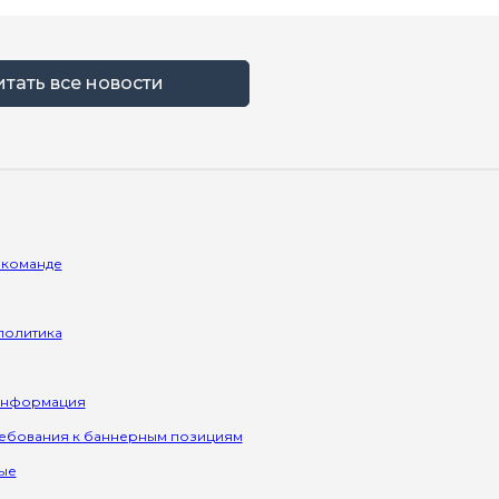
итать все новости
 команде
политика
информация
ребования к баннерным позициям
ые