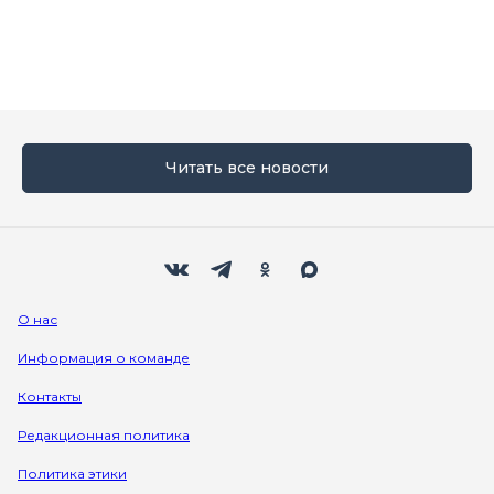
Читать все новости
Мы в социальных сетях
Вконтакте
Телеграм
Одноклассники
Max
О нас
Информация о команде
Контакты
Редакционная политика
Политика этики