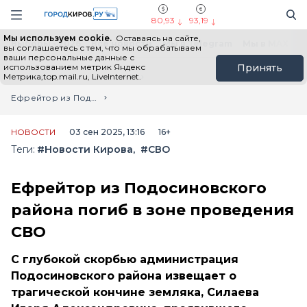
Новостной портал "Город Киров"
Поиск
Навигация сайта
80,93
93,19
Мы используем cookie.
Оставаясь на сайте,
Выборы - 2026
Все новости
Мы в Telegram
Мы в MAX
Н
вы соглашаетесь с тем, что мы обрабатываем
ваши персональные данные с
использованием метрик Яндекс
Принять
Метрика,top.mail.ru, LiveInternet.
Главная
Лента новостей
Ефрейтор из Подосиновского района погиб в зоне проведения СВО
НОВОСТИ
03 сен 2025, 13:16
16+
Теги:
#Новости Кирова
#СВО
Ефрейтор из Подосиновского
района погиб в зоне проведения
СВО
С глубокой скорбью администрация
Подосиновского района извещает о
трагической кончине земляка, Силаева