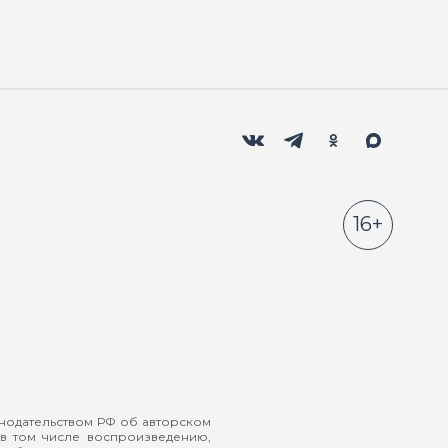
Мы в социальных сетях
Вконтакте
Телеграм
Одноклассники
Max
16+
онодательством РФ об авторском
в том числе воспроизведению,