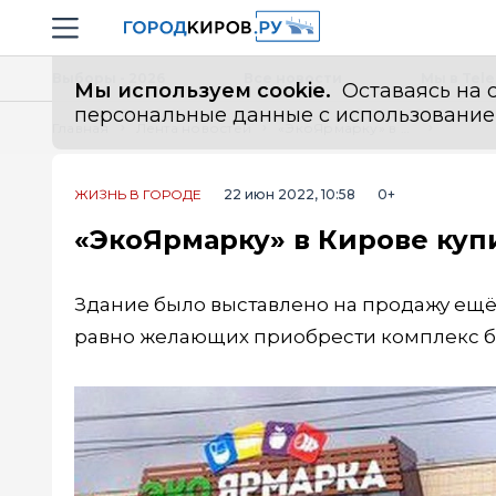
Новостной портал "Город Киров"
Навигация сайта
Выборы - 2026
Все новости
Мы в Tel
Мы используем cookie.
Оставаясь на с
персональные данные с использованием м
Главная
Лента новостей
«ЭкоЯрмарку» в Кирове купили за 140 миллионов рублей
ЖИЗНЬ В ГОРОДЕ
22 июн 2022, 10:58
0+
«ЭкоЯрмарку» в Кирове куп
Здание было выставлено на продажу ещё 
равно желающих приобрести комплекс б