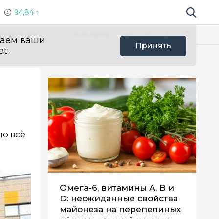
94,84
Поиск по 
Мы в социальных сетях
Вконтакте
Телеграм
Одноклассники
Max
нтересное
Эксклюзив
ваем ваши
Принять
t.
но всё
Омега-6, витамины А, В и
D: неожиданные свойства
майонеза на перепелиных