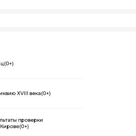
иц
(0+)
квию XVIII века
(0+)
льтаты проверки
 Кирове
(0+)