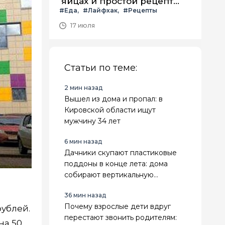
яйцах и простой рецепт
#Еда
#Лайфхак
#Рецепты
летнего салата с ним
17 июля
Статьи по теме:
2 мин назад
Вышел из дома и пропал: в
Кировской области ищут
мужчину 34 лет
6 мин назад
Дачники скупают пластиковые
поддоны в конце лета: дома
собирают вертикальную
клубничную грядку своими
36 мин назад
руками
Почему взрослые дети вдруг
рублей.
перестают звонить родителям:
на 50