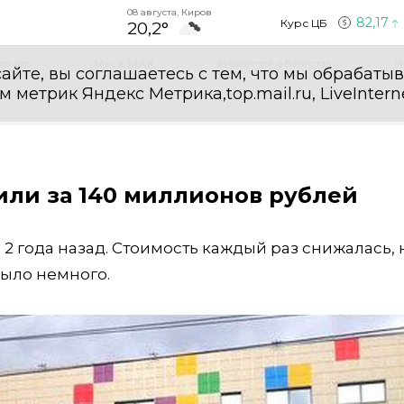
08 августа, Киров
82,17
Курс ЦБ
20,2°
egram
Мы в MAX
Новости области
И
айте, вы соглашаетесь с тем, что мы обрабаты
етрик Яндекс Метрика,top.mail.ru, LiveInterne
или за 140 миллионов рублей
2 года назад. Стоимость каждый раз снижалась, 
ыло немного.