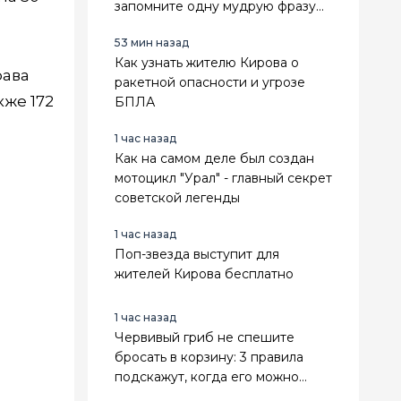
запомните одну мудрую фразу
Карла Юнга — она многое
53 мин назад
объясняет
Как узнать жителю Кирова о
рава
ракетной опасности и угрозе
кже 172
БПЛА
1 час назад
Как на самом деле был создан
мотоцикл "Урал" - главный секрет
советской легенды
1 час назад
Поп-звезда выступит для
жителей Кирова бесплатно
1 час назад
Червивый гриб не спешите
бросать в корзину: 3 правила
подскажут, когда его можно
очистить, а когда лучше сразу