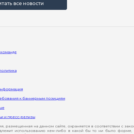
итать все новости
 команде
политика
информация
ребования к баннерным позициям
ые
ьи и пресс-релизы
, размещенная на данном сайте, охраняется в соответствии с зак
длежит использованию кем-либо в какой бы то ни было форме, 