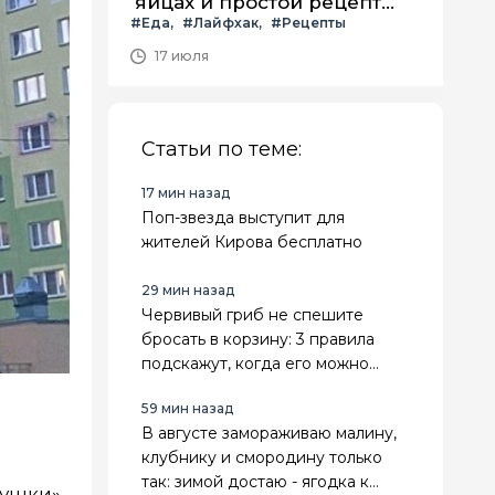
яйцах и простой рецепт
#Еда
#Лайфхак
#Рецепты
летнего салата с ним
17 июля
Статьи по теме:
17 мин назад
Поп-звезда выступит для
жителей Кирова бесплатно
29 мин назад
Червивый гриб не спешите
бросать в корзину: 3 правила
подскажут, когда его можно
очистить, а когда лучше сразу
59 мин назад
выбросить
В августе замораживаю малину,
клубнику и смородину только
так: зимой достаю - ягодка к
вушки»