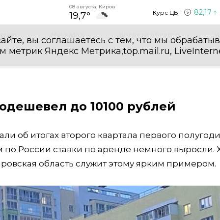
08 августа, Киров
82,17
Курс ЦБ
19,7°
egram
Мы в MAX
Новости области
И
айте, вы соглашаетесь с тем, что мы обрабаты
етрик Яндекс Метрика,top.mail.ru, LiveInterne
одешевел до 10100 рублей
ли об итогах второго квартала первого полугоди
 по России ставки по аренде немного выросли. Х
ировская область служит этому ярким примером.