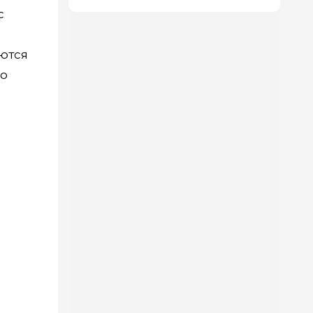
с
яются
 о