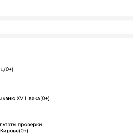
иц
(0+)
квию XVIII века
(0+)
льтаты проверки
 Кирове
(0+)