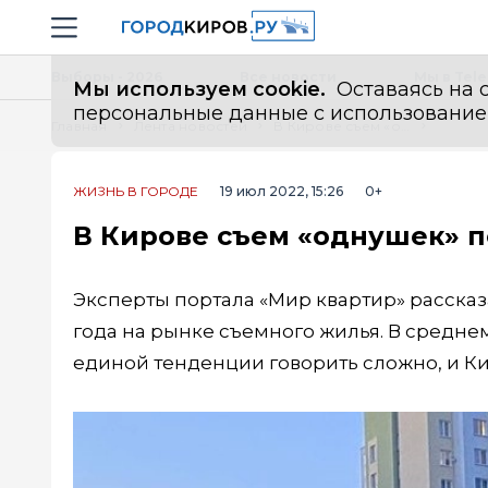
Новостной портал "Город Киров"
Навигация сайта
Выборы - 2026
Все новости
Мы в Tel
Мы используем cookie.
Оставаясь на с
персональные данные с использованием м
Главная
Лента новостей
В Кирове съем «однушек» подешевел до 10100 рублей
ЖИЗНЬ В ГОРОДЕ
19 июл 2022, 15:26
0+
В Кирове съем «однушек» п
Эксперты портала «Мир квартир» рассказа
года на рынке съемного жилья. В среднем
единой тенденции говорить сложно, и К