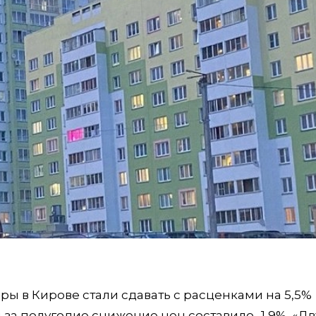
ры в Кирове стали сдавать с расценками на 5,5%
 за полугодие снижение цен составило -1,9%. «Д