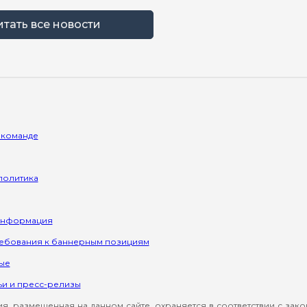
итать все новости
 команде
политика
информация
ребования к баннерным позициям
ые
ьи и пресс-релизы
, размещенная на данном сайте, охраняется в соответствии с зак