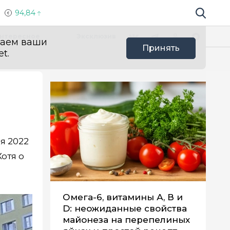
94,84
Поиск по 
Мы в социальных сетях
Вконтакте
Телеграм
Одноклассники
Max
нтересное
Эксклюзив
ваем ваши
Принять
t.
я 2022
отя о
Омега-6, витамины А, В и
D: неожиданные свойства
майонеза на перепелиных