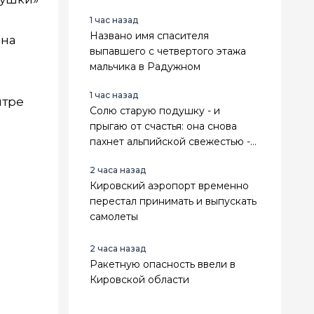
ягодке, а пахнут как с грядки
1 час назад
Названо имя спасителя
 на
выпавшего с четвертого этажа
мальчика в Радужном
1 час назад
нтре
Солю старую подушку - и
прыгаю от счастья: она снова
пахнет альпийской свежестью -
избавляюсь от вони и желтизны
2 часа назад
без стирки
Кировский аэропорт временно
перестал принимать и выпускать
самолеты
2 часа назад
Ракетную опасность ввели в
Кировской области