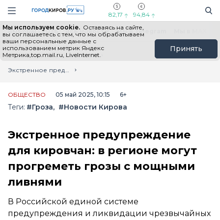
Новостной портал "Город Киров"
Поиск
Навигация сайта
82,17
94,84
Мы используем cookie.
Оставаясь на сайте,
Выборы - 2026
Все новости
Мы в Telegram
Мы в MAX
Н
вы соглашаетесь с тем, что мы обрабатываем
ваши персональные данные с
использованием метрик Яндекс
Принять
Метрика,top.mail.ru, LiveInternet.
Главная
Лента новостей
Экстренное предупреждение для кировчан: в регионе могут прогреметь грозы с мощными ливнями
ОБЩЕСТВО
05 май 2025, 10:15
6+
Теги:
#Гроза
#Новости Кирова
Экстренное предупреждение
для кировчан: в регионе могут
прогреметь грозы с мощными
ливнями
В Российской единой системе
предупреждения и ликвидации чрезвычайных