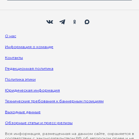
Мы в социальных сетях
Вконтакте
Телеграм
Одноклассники
Max
О нас
Информация о команде
Контакты
Редакционная политика
Политика этики
Юридическая информация
Технические требования к баннерным позициям
Выходные данные
Обзорные статьи и пресс-релизы
Вся информация, размещенная на данном сайте, охраняется в
соответствии с законодательством РФ об авторском праве и не