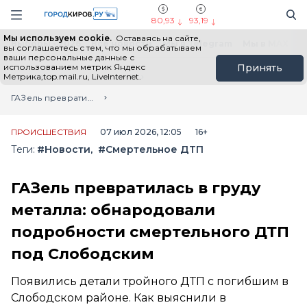
Новостной портал "Город Киров"
Поиск
Навигация сайта
80,93
93,19
Мы используем cookie.
Оставаясь на сайте,
Выборы - 2026
Все новости
Мы в Telegram
Мы в MAX
Н
вы соглашаетесь с тем, что мы обрабатываем
ваши персональные данные с
использованием метрик Яндекс
Принять
Метрика,top.mail.ru, LiveInternet.
Главная
Лента новостей
ГАЗель превратилась в груду металла: обнародовали подробности смертельного ДТП под Слободским
ПРОИСШЕСТВИЯ
07 июл 2026, 12:05
16+
Теги:
#Новости
#Смертельное ДТП
ГАЗель превратилась в груду
металла: обнародовали
подробности смертельного ДТП
под Слободским
Появились детали тройного ДТП с погибшим в
Слободском районе. Как выяснили в