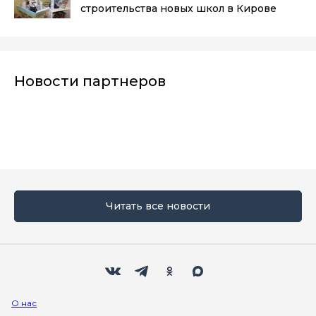
строительства новых школ в Кирове
Новости партнеров
Читать все новости
Мы в социальных сетях
Вконтакте
Телеграм
Одноклассники
Max
О нас