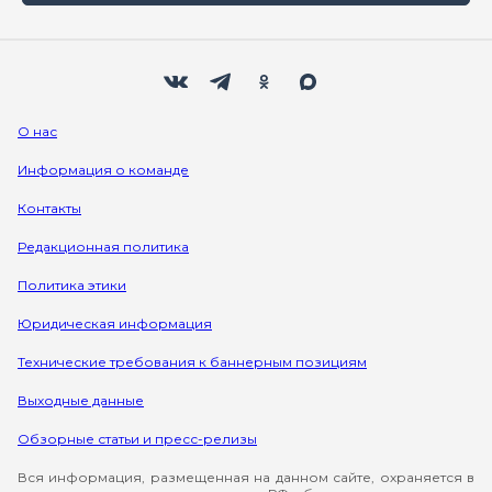
Мы в социальных сетях
Вконтакте
Телеграм
Одноклассники
Max
О нас
Информация о команде
Контакты
Редакционная политика
Политика этики
Юридическая информация
Технические требования к баннерным позициям
Выходные данные
Обзорные статьи и пресс-релизы
Вся информация, размещенная на данном сайте, охраняется в