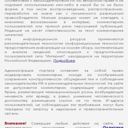
соответствии с законодательством РФ об авторском праве и не
подлежит использованию кем-либо в какой бы то ни было
форме, в том числе воспроизведению, распространению,
переработке не иначе как с письменного разрешения
правообладателя. Мнение редакции может не совпадать с
мнениями, высказанными в интервью, комментариях
пользователей или прямой речи персонажей публикаций.
Редакция не несёт ответственности за текст комментариев
читателей.
«На информационном ресурсе применяются
рекомендательные технологии (информационные технологии
предоставления информации на основе сбора, систематизации
и анализа сведений, относящихся к предпочтениям
пользователей сети "Интернет", находящихся на территории
Российской Федерации)».
Подробнее
Администрация портала оставляет за собой право
модерировать комментарии, исходя из соображений
сохранения конструктивности обсуждения тем и соблюдения
законодательства РФ и рекомендательных технологий. На сайте
не допускаются комментарии, содержащие нецензурную
брань, разжигающие межнациональную рознь, возбуждающие
ненависть или вражду, а равно унижение человеческого
достоинства, размещение ссылок не по теме. IP-адреса
пользователей, не соблюдающих эти требования, могут быть
переданы по запросу в надзорные и правоохранительные
органы.
Внимание!
Совершая любые действия на сайте, вы
автоматически принимаете условия «
Политики