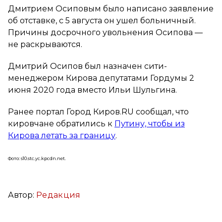
Дмитрием Осиповым было написано заявление
об отставке, с 5 августа он ушел больничный.
Причины досрочного увольнения Осипова —
не раскрываются.
Дмитрий Осипов был назначен сити-
менеджером Кирова депутатами Гордумы 2
июня 2020 года вместо Ильи Шульгина.
Ранее портал Город Киров.RU сообщал, что
кировчане обратились к
Путину, чтобы из
Кирова летать за границу
.
Фото: s10.stc.yc.kpcdn.net.
Автор:
Редакция
Вконтакте
Telegram
Одноклассники