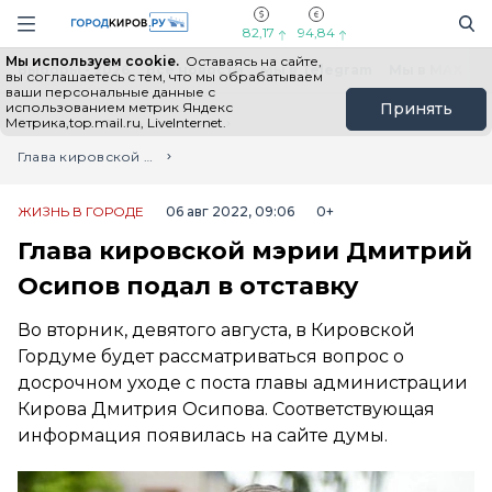
Новостной портал "Город Киров"
Поиск
Навигация сайта
82,17
94,84
Мы используем cookie.
Оставаясь на сайте,
Выборы - 2026
Все новости
Мы в Telegram
Мы в MAX
Н
вы соглашаетесь с тем, что мы обрабатываем
ваши персональные данные с
использованием метрик Яндекс
Принять
Метрика,top.mail.ru, LiveInternet.
Главная
Лента новостей
Глава кировской мэрии Дмитрий Осипов подал в отставку
ЖИЗНЬ В ГОРОДЕ
06 авг 2022, 09:06
0+
Глава кировской мэрии Дмитрий
Осипов подал в отставку
Во вторник, девятого августа, в Кировской
Гордуме будет рассматриваться вопрос о
досрочном уходе с поста главы администрации
Кирова Дмитрия Осипова. Соответствующая
информация появилась на сайте думы.