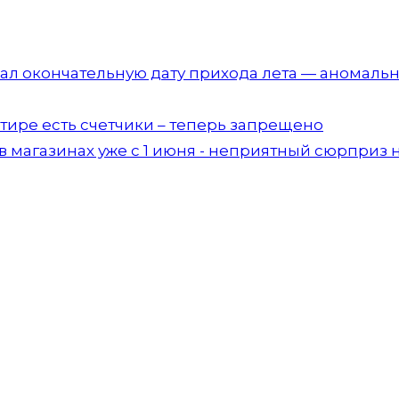
дал окончательную дату прихода лета — аномаль
артире есть счетчики – теперь запрещено
 магазинах уже с 1 июня - неприятный сюрприз 