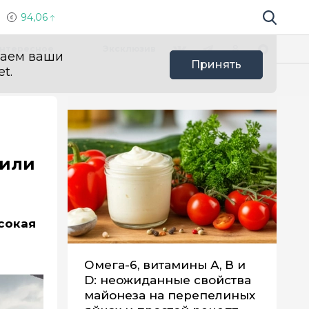
94,06
Поиск по 
Мы в социальных сетях
Вконтакте
Телеграм
Одноклассники
Max
нтересное
Эксклюзив
ваем ваши
Принять
t.
вили
сокая
Омега-6, витамины А, В и
D: неожиданные свойства
майонеза на перепелиных