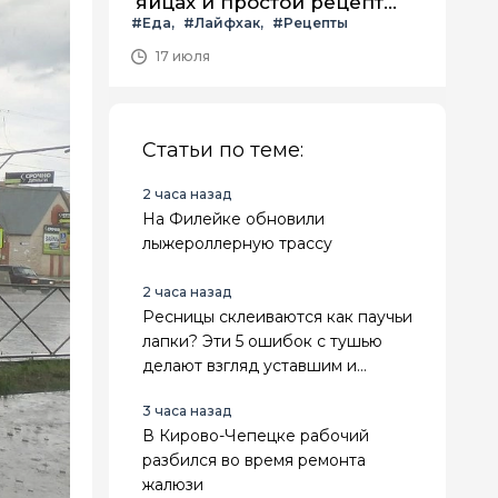
яйцах и простой рецепт
#Еда
#Лайфхак
#Рецепты
летнего салата с ним
17 июля
Статьи по теме:
2 часа назад
На Филейке обновили
лыжероллерную трассу
2 часа назад
Ресницы склеиваются как паучьи
лапки? Эти 5 ошибок с тушью
делают взгляд уставшим и
визуально прибавляют возраст
3 часа назад
В Кирово-Чепецке рабочий
разбился во время ремонта
жалюзи