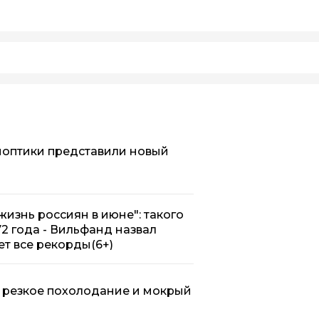
ноптики представили новый
жизнь россиян в июне": такого
72 года - Вильфанд назвал
ет все рекорды
(6+)
т резкое похолодание и мокрый