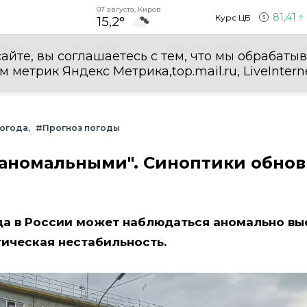
07 августа, Киров
81,41
Курс ЦБ
15,2°
egram
Мы в MAX
Новости области
И
айте, вы соглашаетесь с тем, что мы обрабаты
етрик Яндекс Метрика,top.mail.ru, LiveInterne
огода
#Прогноз погоды
т аномальными". Синоптики обно
да в России может наблюдаться аномально вы
ическая нестабильность.