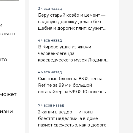
3 часа назад
Беру старый ковёр и цемент —
садовую дорожку делаю без
и
щебня и дорогих плит: служит
мально
прочно, а расходы почти
4 часа назад
нулевые
В Кирове ушла из жизни
человек-легенда
что
краеведческого музея Людмила
Сенникова
4 часа назад
Сменные блоки за 83 ₽, пенка
Refine за 99 ₽ и большой
органайзер за 599 ₽: 10 полезных
 может
находок из Fix Price для дома
7 часов назад
жизни
2 капли в ведро — и полы
блестят неделями, а в доме
пахнет свежестью, как в дорогом
спа-салоне