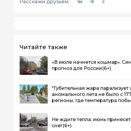
Расскажи друзьям:
Читайте также
«В июле начнется кошмар». Си
прогноз для России
(6+)
"Губительная жара парализует 
аномального лета не было с 17
регионы, где температура побь
Не ждите тепла: июнь принесе
снег
(6+)