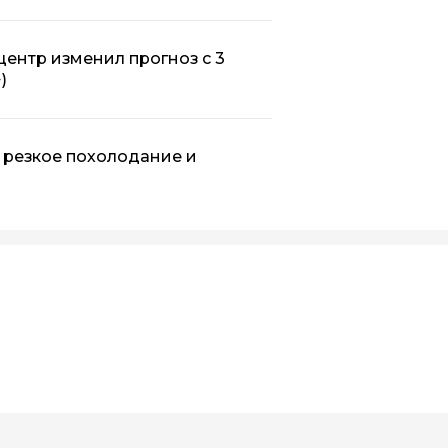
центр изменил прогноз с 3
)
т резкое похолодание и