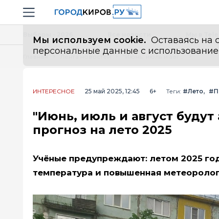
Новостной портал "Город Киров"
Навигация сайта
Выборы - 2026
Все новости
Мы в Tel
Мы используем cookie.
Оставаясь на с
персональные данные с использованием м
Главная
Лента новостей
"Июнь, июль и август будут аномальными". Синоптики обновили прогноз на лето 2025
ИНТЕРЕСНОЕ
25 май 2025, 12:45
6+
Теги:
#Лето
#П
"Июнь, июль и август буду
прогноз на лето 2025
Учёные предупреждают: летом 2025 го
температура и повышенная метеоролог