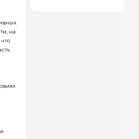
я
сивных
ти, на
 что
асть
овиях
 и