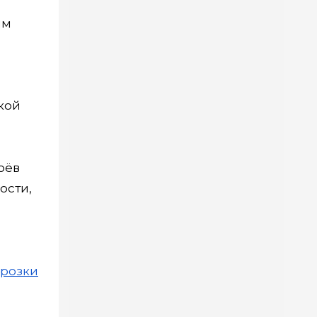
ям
кой
оёв
ости,
орозки