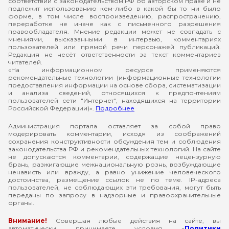
соответствии с законодательством РФ об авторском праве и не
подлежит использованию кем-либо в какой бы то ни было
форме, в том числе воспроизведению, распространению,
переработке не иначе как с письменного разрешения
правообладателя. Мнение редакции может не совпадать с
мнениями, высказанными в интервью, комментариях
пользователей или прямой речи персонажей публикаций.
Редакция не несёт ответственности за текст комментариев
читателей.
«На информационном ресурсе применяются
рекомендательные технологии (информационные технологии
предоставления информации на основе сбора, систематизации
и анализа сведений, относящихся к предпочтениям
пользователей сети "Интернет", находящихся на территории
Российской Федерации)».
Подробнее
Администрация портала оставляет за собой право
модерировать комментарии, исходя из соображений
сохранения конструктивности обсуждения тем и соблюдения
законодательства РФ и рекомендательных технологий. На сайте
не допускаются комментарии, содержащие нецензурную
брань, разжигающие межнациональную рознь, возбуждающие
ненависть или вражду, а равно унижение человеческого
достоинства, размещение ссылок не по теме. IP-адреса
пользователей, не соблюдающих эти требования, могут быть
переданы по запросу в надзорные и правоохранительные
органы.
Внимание!
Совершая любые действия на сайте, вы
автоматически принимаете условия «
Политики