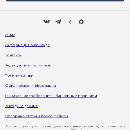
Мы в социальных сетях
Вконтакте
Телеграм
Одноклассники
Max
О нас
Информация о команде
Контакты
Редакционная политика
Политика этики
Юридическая информация
Технические требования к баннерным позициям
Выходные данные
Обзорные статьи и пресс-релизы
Вся информация, размещенная на данном сайте, охраняется в