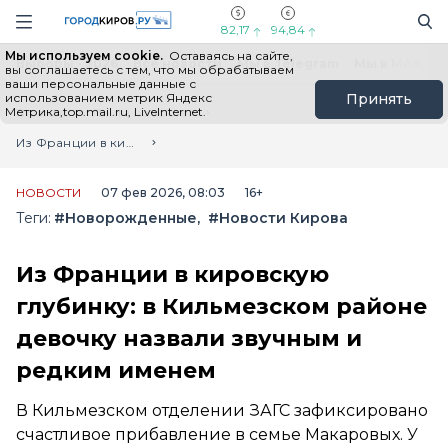
Новостной портал "Город Киров"
Поиск
Навигация сайта
82,17
94,84
Мы используем cookie.
Оставаясь на сайте,
Выборы - 2026
Все новости
Мы в Telegram
Мы в MAX
Н
вы соглашаетесь с тем, что мы обрабатываем
ваши персональные данные с
использованием метрик Яндекс
Принять
Метрика,top.mail.ru, LiveInternet.
Главная
Лента новостей
Из Франции в кировскую глубинку: в Кильмезском районе девочку назвали звучным и редким именем
НОВОСТИ
07 фев 2026, 08:03
16+
Теги:
#Новорожденные
#Новости Кирова
Из Франции в кировскую
глубинку: в Кильмезском районе
девочку назвали звучным и
редким именем
В Кильмезском отделении ЗАГС зафиксировано
счастливое прибавление в семье Макаровых. У