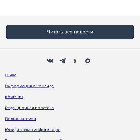
Читать все новости
Мы в социальных сетях
Вконтакте
Телеграм
Одноклассники
Max
О нас
Информация о команде
Контакты
Редакционная политика
Политика этики
Юридическая информация