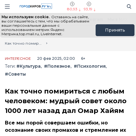
Новостной портал "Город Киров"
Поиск
Навигация сайта
80,93
93,19
Мы используем cookie.
Оставаясь на сайте,
Выборы - 2026
Все новости
Мы в Telegram
Мы в MAX
Н
вы соглашаетесь с тем, что мы обрабатываем
ваши персональные данные с
использованием метрик Яндекс
Принять
Метрика,top.mail.ru, LiveInternet.
Главная
Лента новостей
Как точно помириться с любым человеком: мудрый совет около 1000 лет назад дал Омар Хайям
ИНТЕРЕСНОЕ
20 фев 2025, 02:00
6+
Теги:
#Культура
#Полезное
#Психология
#Советы
Как точно помириться с любым
человеком: мудрый совет около
1000 лет назад дал Омар Хайям
Все мы порой совершаем ошибки, но
осознание своих промахов и стремление их