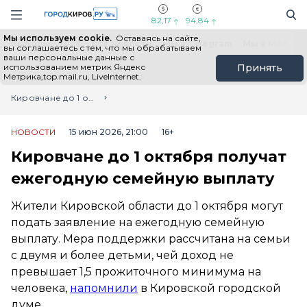
Новостной портал "Город Киров"
Поиск
Навигация сайта
82,17
94,84
Мы используем cookie.
Оставаясь на сайте,
Выборы - 2026
Все новости
Мы в Telegram
Мы в MAX
Н
вы соглашаетесь с тем, что мы обрабатываем
ваши персональные данные с
использованием метрик Яндекс
Принять
Метрика,top.mail.ru, LiveInternet.
Главная
Лента новостей
Кировчане до 1 октября получат ежегодную семейную выплату
НОВОСТИ
15 июн 2026, 21:00
16+
Кировчане до 1 октября получат
ежегодную семейную выплату
Жители Кировской области до 1 октября могут
подать заявление на ежегодную семейную
выплату. Мера поддержки рассчитана на семьи
с двумя и более детьми, чей доход не
превышает 1,5 прожиточного минимума на
человека,
напомнили
в Кировской городской
думе.