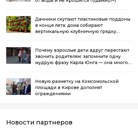
от воды и не крошится годами
(0+)
Дачники скупают пластиковые поддоны
в конце лета: дома собирают
вертикальную клубничную грядку
своими руками
(0+)
Почему взрослые дети вдруг перестают
звонить родителям: запомните одну
мудрую фразу Карла Юнга — она многое
объясняет
(0+)
Новую разметку на Комсомольской
площади в Кирове дополнят
ограждениями
Новости партнеров