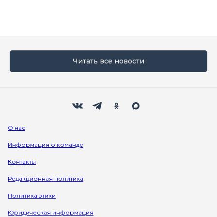
Читать все новости
Мы в социальных сетях
Вконтакте
Телеграм
Одноклассники
Max
О нас
Информация о команде
Контакты
Редакционная политика
Политика этики
Юридическая информация