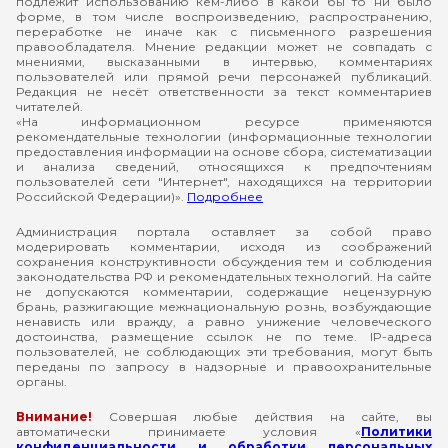
подлежит использованию кем-либо в какой бы то ни было
форме, в том числе воспроизведению, распространению,
переработке не иначе как с письменного разрешения
правообладателя. Мнение редакции может не совпадать с
мнениями, высказанными в интервью, комментариях
пользователей или прямой речи персонажей публикаций.
Редакция не несёт ответственности за текст комментариев
читателей.
«На информационном ресурсе применяются
рекомендательные технологии (информационные технологии
предоставления информации на основе сбора, систематизации
и анализа сведений, относящихся к предпочтениям
пользователей сети "Интернет", находящихся на территории
Российской Федерации)».
Подробнее
Администрация портала оставляет за собой право
модерировать комментарии, исходя из соображений
сохранения конструктивности обсуждения тем и соблюдения
законодательства РФ и рекомендательных технологий. На сайте
не допускаются комментарии, содержащие нецензурную
брань, разжигающие межнациональную рознь, возбуждающие
ненависть или вражду, а равно унижение человеческого
достоинства, размещение ссылок не по теме. IP-адреса
пользователей, не соблюдающих эти требования, могут быть
переданы по запросу в надзорные и правоохранительные
органы.
Внимание!
Совершая любые действия на сайте, вы
автоматически принимаете условия «
Политики
конфиденциальности и обработки персональных