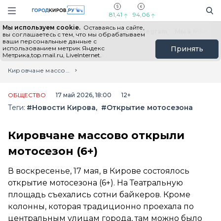
Новостной портал "Город Киров"
Поиск
Навигация сайта
81,41
94,06
Мы используем cookie.
Оставаясь на сайте,
Выборы - 2026
Все новости
Мы в Telegram
Мы в MAX
Н
вы соглашаетесь с тем, что мы обрабатываем
ваши персональные данные с
использованием метрик Яндекс
Принять
Метрика,top.mail.ru, LiveInternet.
Главная
Лента новостей
Кировчане массово открыли мотосезон (6+)
ОБЩЕСТВО
17 май 2026, 18:00
12+
Теги:
#Новости Кирова
#Открытие мотосезона
Кировчане массово открыли
мотосезон (6+)
В воскресенье, 17 мая, в Кирове состоялось
открытие мотосезона (6+). На Театральную
площадь съехались сотни байкеров. Кроме
колонны, которая традиционно проехала по
центральным улицам города, там можно было