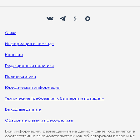
Мы в социальных сетях
Вконтакте
Телеграм
Одноклассники
Max
О нас
Информация о команде
Контакты
Редакционная политика
Политика этики
Юридическая информация
Технические требования к баннерным позициям
Выходные данные
Обзорные статьи и пресс-релизы
Вся информация, размещенная на данном сайте, охраняется в
соответствии с законодательством РФ об авторском праве и не