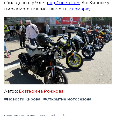
сбил девочку 9 лет
под Советском
. А в Кирове у
цирка мотоциклист влетел
в иномарку
.
Автор:
Екатерина Рожкова
#Новости Кирова
#Открытие мотосезона
Вконтакте
Telegram
Одноклассники
Расскажи друзьям: