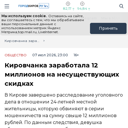
Новостной портал "Город Киров"
Поиск
Навигация сайта
82,17
94,84
Мы используем cookie.
Оставаясь на сайте,
Выборы - 2026
Все новости
Мы в Telegram
Мы в MAX
Н
вы соглашаетесь с тем, что мы обрабатываем
ваши персональные данные с
использованием метрик Яндекс
Принять
Метрика,top.mail.ru, LiveInternet.
Главная
Лента новостей
Кировчанка заработала 12 миллионов на несуществующих скидках
ОБЩЕСТВО
07 июл 2026, 23:00
16+
Кировчанка заработала 12
миллионов на несуществующих
скидках
В Кирове завершено расследование уголовного
дела в отношении 24-летней местной
жительницы, которую обвиняют в серии
мошенничеств на сумму свыше 12 миллионов
рублей. По данным следствия, девушка