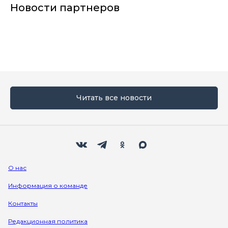
Новости партнеров
Читать все новости
Мы в социальных сетях
Вконтакте
Телеграм
Одноклассники
Max
О нас
Информация о команде
Контакты
Редакционная политика