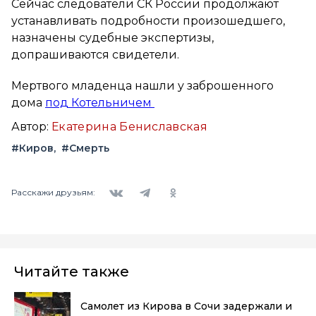
Сейчас следователи СК России продолжают
устанавливать подробности произошедшего,
назначены судебные экспертизы,
допрашиваются свидетели.
Мертвого младенца нашли у заброшенного
дома
под Котельничем
Автор:
Екатерина Бениславская
#Киров
#Смерть
Вконтакте
Telegram
Одноклассники
Расскажи друзьям:
Читайте также
Самолет из Кирова в Сочи задержали и