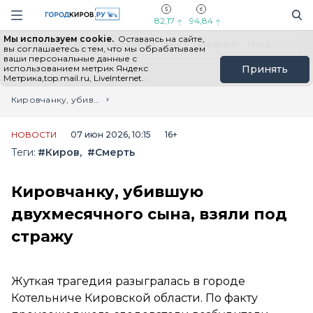
Новостной портал "Город Киров"
Поиск
Навигация сайта
82,17
94,84
Мы используем cookie.
Оставаясь на сайте,
Выборы - 2026
Все новости
Мы в Telegram
Мы в MAX
Н
вы соглашаетесь с тем, что мы обрабатываем
ваши персональные данные с
использованием метрик Яндекс
Принять
Метрика,top.mail.ru, LiveInternet.
Главная
Лента новостей
Кировчанку, убившую двухмесячного сына, взяли под стражу
НОВОСТИ
07 июн 2026, 10:15
16+
Теги:
#Киров
#Смерть
Кировчанку, убившую
двухмесячного сына, взяли под
стражу
Жуткая трагедия разыгралась в городе
Котельниче Кировской области. По факту