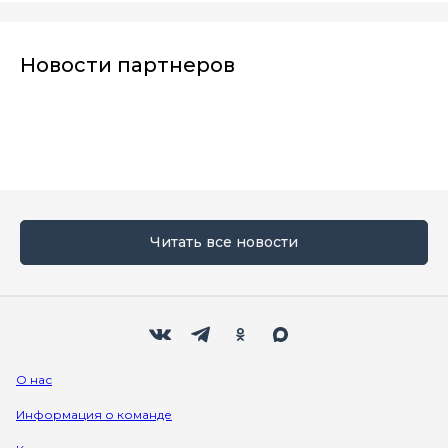
Новости партнеров
Читать все новости
Мы в социальных сетях
Вконтакте
Телеграм
Одноклассники
Max
О нас
Информация о команде