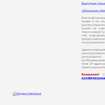
Выходные данн
Обзорные стат
Вся информация
праве и не по
распространен
может не сов
персонажей пуб
«На информац
предоставлени
пользователей 
Администрация
конструктивнос
допускаются
возбуждающие 
теме. IP-адрес
правоохраните
Внимание!
Со
конфиденциал