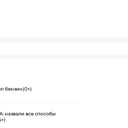
ел бензин
(0+)
А: назвали все способы
6+)