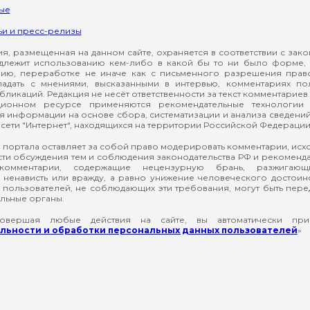
ые
ьи и пресс-релизы
, размещенная на данном сайте, охраняется в соответствии с зак
длежит использованию кем-либо в какой бы то ни было форме, 
ию, переработке не иначе как с письменного разрешения прав
падать с мнениями, высказанными в интервью, комментариях п
ликаций. Редакция не несёт ответственности за текст комментариев 
ионном ресурсе применяются рекомендательные технологии 
я информации на основе сбора, систематизации и анализа сведени
сети "Интернет", находящихся на территории Российской Федерации
 портала оставляет за собой право модерировать комментарии, ис
ти обсуждения тем и соблюдения законодательства РФ и рекомендат
 комментарии, содержащие нецензурную брань, разжигающ
ненависть или вражду, а равно унижение человеческого достоин
а пользователей, не соблюдающих эти требования, могут быть пер
льные органы.
вершая любые действия на сайте, вы автоматически при
ьности и обработки персональных данных пользователей
»