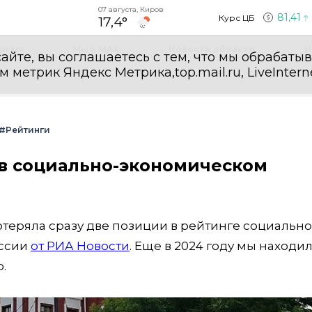
07 августа, Киров
81,41
Курс ЦБ
17,4°
egram
Мы в MAX
Новости области
И
айте, вы соглашаетесь с тем, что мы обрабаты
етрик Яндекс Метрика,top.mail.ru, LiveInterne
#Рейтинги
 в социально-экономическом
отеряла сразу две позиции в рейтинге социально
оссии
от РИА Новости
. Еще в 2024 году мы находи
о.