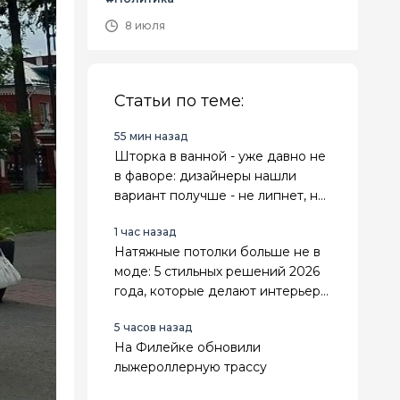
8 июля
Статьи по теме:
55 мин назад
Шторка в ванной - уже давно не
в фаворе: дизайнеры нашли
вариант получше - не липнет, не
воняет и выглядит стильно
1 час назад
Натяжные потолки больше не в
моде: 5 стильных решений 2026
года, которые делают интерьер
дороже и современнее
5 часов назад
На Филейке обновили
лыжероллерную трассу