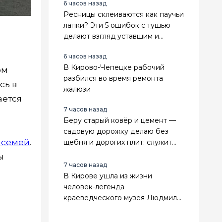
6 часов назад
Ресницы склеиваются как паучьи
лапки? Эти 5 ошибок с тушью
делают взгляд уставшим и
визуально прибавляют возраст
6 часов назад
В Кирово-Чепецке рабочий
ом
разбился во время ремонта
сь в
жалюзи
ается
7 часов назад
Беру старый ковёр и цемент —
садовую дорожку делаю без
 семей
.
щебня и дорогих плит: служит
прочно, а расходы почти
ы
нулевые
7 часов назад
В Кирове ушла из жизни
человек-легенда
краеведческого музея Людмила
Сенникова