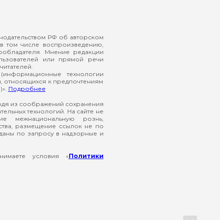
онодательством РФ об авторском
в том числе воспроизведению,
ообладателя. Мнение редакции
ользователей или прямой речи
читателей.
(информационные технологии
й, относящихся к предпочтениям
)».
Подробнее
ходя из соображений сохранения
ельных технологий. На сайте не
ие межнациональную рознь,
ства, размещение ссылок не по
еданы по запросу в надзорные и
нимаете условия «
Политики