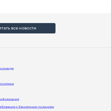
итать все новости
 команде
политика
информация
ребования к баннерным позициям