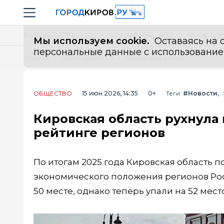
Новостной портал "Город Киров"
Навигация сайта
Выборы - 2026
Все новости
Мы в Tel
Мы используем cookie.
Оставаясь на с
персональные данные с использованием м
Главная
Лента новостей
Кировская область рухнула в социально-экономическом рейтинге регионов
ОБЩЕСТВО
15 июн 2026, 14:35
0+
Теги:
#Новости
Кировская область рухнула
рейтинге регионов
По итогам 2025 года Кировская область п
экономического положения регионов Р
50 месте, однако теперь упали на 52 мест