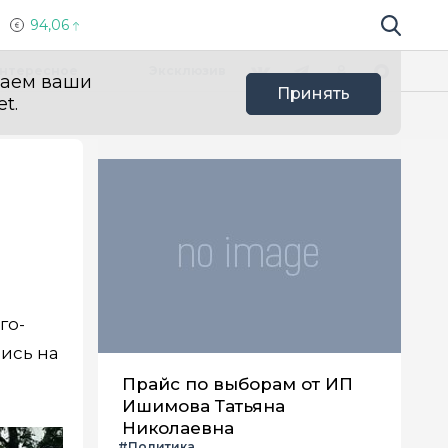
94,06
Поиск по 
Мы в социальных сетях
Вконтакте
Телеграм
Одноклассники
Max
нтересное
Эксклюзив
ваем ваши
Принять
t.
го-
лись на
Прайс по выборам от ИП
Ишимова Татьяна
Николаевна
#Политика