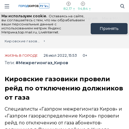
Новостной портал "Город Киров"
Поиск
Навигация сайта
82,17
94,84
Мы используем cookie.
Оставаясь на сайте,
Выборы - 2026
Все новости
Мы в Telegram
Мы в MAX
Н
вы соглашаетесь с тем, что мы обрабатываем
ваши персональные данные с
использованием метрик Яндекс
Принять
Метрика,top.mail.ru, LiveInternet.
Главная
Лента новостей
Кировские газовики провели рейд по отключению должников от газа
ЖИЗНЬ В ГОРОДЕ
26 июл 2022, 15:53
0+
Теги:
#Межрегионгаз_Киров
Кировские газовики провели
рейд по отключению должников
от газа
Специалисты «Газпром межрегионгаз Киров» и
«Газпром газораспределение Киров» провели
рейд по отключению от газа абонентов-