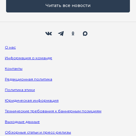
Читать все новости
Мы в социальных сетях
Вконтакте
Телеграм
Одноклассники
Max
О нас
Информация о команде
Контакты
Редакционная политика
Политика этики
Юридическая информация
Технические требования к баннерным позициям
Выходные данные
Обзорные статьи и пресс-релизы