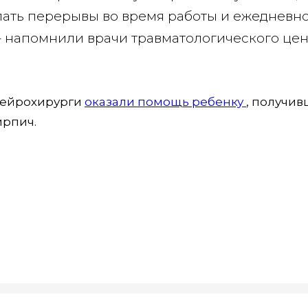
елать перерывы во время работы и ежедневн
 – напомнили врачи травматологического цен
.
 нейрохирурги
оказали помощь ребенку
, получи
ирпич.