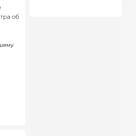
теряют форму и даже служат
о
дольше
тра об
вшему