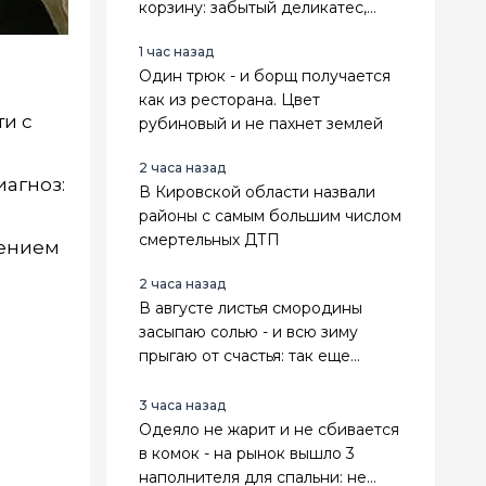
корзину: забытый деликатес,
который я жарю сковородками
1 час назад
Один трюк - и борщ получается
как из ресторана. Цвет
ти с
рубиновый и не пахнет землей
2 часа назад
иагноз:
В Кировской области назвали
районы с самым большим числом
смертельных ДТП
нением
2 часа назад
В августе листья смородины
засыпаю солью - и всю зиму
прыгаю от счастья: так еще
бабушка делала
3 часа назад
Одеяло не жарит и не сбивается
в комок - на рынок вышло 3
наполнителя для спальни: не