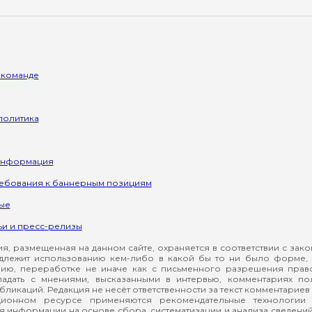
 команде
политика
информация
ребования к баннерным позициям
ые
ьи и пресс-релизы
, размещенная на данном сайте, охраняется в соответствии с зак
длежит использованию кем-либо в какой бы то ни было форме, 
ию, переработке не иначе как с письменного разрешения прав
падать с мнениями, высказанными в интервью, комментариях п
ликаций. Редакция не несёт ответственности за текст комментариев 
ионном ресурсе применяются рекомендательные технологии 
я информации на основе сбора, систематизации и анализа сведени