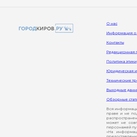
О нас
Информация о
Контакты
Редакционная 
Политика этики
Юридическая 
Технические т
Выходные данн
Обзорные стат
Вся информация
праве и не по
распространен
может не сов
персонажей пуб
«На информац
предоставлени