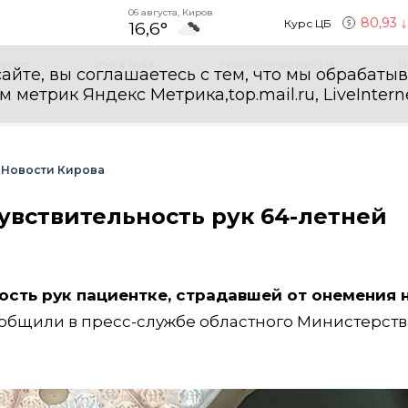
06 августа, Киров
80,93
Курс ЦБ
16,6°
egram
Мы в MAX
Новости области
И
айте, вы соглашаетесь с тем, что мы обрабаты
етрик Яндекс Метрика,top.mail.ru, LiveInterne
Новости Кирова
увствительность рук 64-летней
ость рук пациентке, страдавшей от онемения 
ообщили в пресс-службе областного Министерств