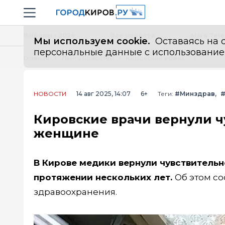
Новостной портал "Город Киров"
Навигация сайта
Выборы - 2026
Все новости
Мы в Tel
Мы используем cookie.
Оставаясь на с
персональные данные с использованием м
Главная
Лента новостей
Кировские врачи вернули чувствительность рук 64-летней женщине
НОВОСТИ
14 авг 2025, 14:07
6+
Теги:
#Минздрав
#
Кировские врачи вернули ч
женщине
В Кирове медики вернули чувствительн
протяжении нескольких лет.
Об этом с
здравоохранения.