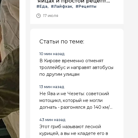
яйцах и простой рецепт
#Еда
#Лайфхак
#Рецепты
летнего салата с ним
17 июля
Статьи по теме:
10 мин назад
В Кирове временно отменят
троллейбус и направят автобусы
по другим улицам
13 мин назад
Не Ява и не Чезеты: советский
мотоцикл, который не могли
догнать - разгонялся до 140 км/ч.
Его любили всем Союзом
43 мин назад
Этот гриб называют лесной
курицей, а вы не кладете его в