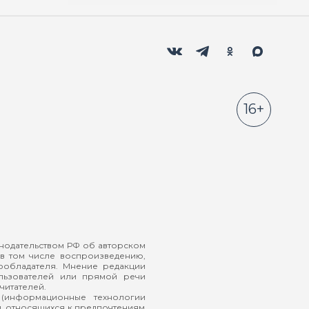
Мы в социальных сетях
Вконтакте
Телеграм
Одноклассники
Max
16+
онодательством РФ об авторском
в том числе воспроизведению,
ообладателя. Мнение редакции
ользователей или прямой речи
читателей.
(информационные технологии
й, относящихся к предпочтениям