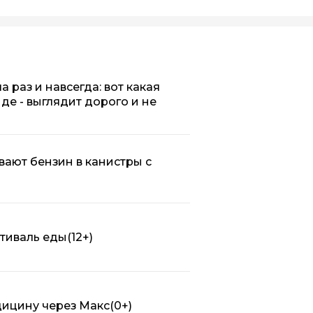
 раз и навсегда: вот какая
нде - выглядит дорого и не
вают бензин в канистры с
стиваль еды
(12+)
дицину через Макс
(0+)