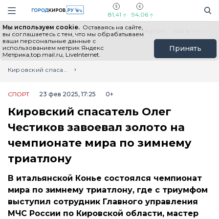
Новостной портал "Город Киров"
Поиск
Навигация сайта
81,41
94,06
Мы используем cookie.
Оставаясь на сайте,
Выборы - 2026
Все новости
Мы в Telegram
Мы в MAX
Н
вы соглашаетесь с тем, что мы обрабатываем
ваши персональные данные с
использованием метрик Яндекс
Принять
Метрика,top.mail.ru, LiveInternet.
Главная
Лента новостей
Кировский спасатель Олег Честиков завоевал золото на чемпионате мира по зимнему триатлону
СПОРТ
23 фев 2025, 17:25
0+
Кировский спасатель Олег
Честиков завоевал золото на
чемпионате мира по зимнему
триатлону
В итальянской Конье состоялся чемпионат
мира по зимнему триатлону, где с триумфом
выступил сотрудник Главного управления
МЧС России по Кировской области, мастер