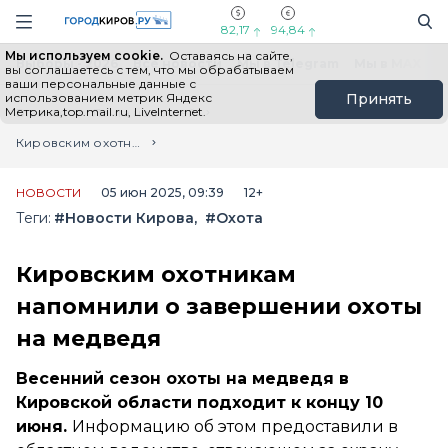
Новостной портал "Город Киров"
Поиск
Навигация сайта
82,17
94,84
Мы используем cookie.
Оставаясь на сайте,
Выборы - 2026
Все новости
Мы в Telegram
Мы в MAX
Н
вы соглашаетесь с тем, что мы обрабатываем
ваши персональные данные с
использованием метрик Яндекс
Принять
Метрика,top.mail.ru, LiveInternet.
Главная
Лента новостей
Кировским охотникам напомнили о завершении охоты на медведя
НОВОСТИ
05 июн 2025, 09:39
12+
Теги:
#Новости Кирова
#Охота
Кировским охотникам
напомнили о завершении охоты
на медведя
Весенний сезон охоты на медведя в
Кировской области подходит к концу 10
июня.
Информацию об этом предоставили в