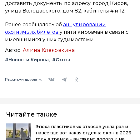
доставить документы по адресу: город Киров,
улица Володарского, дом 82, кабинеты 4 и 12.
Ранее сообщалось об
аннулировании
охотничьих билетов
у пяти кировчан в связи с
имевшимися у них судимостями.
Автор:
Алина Клековкина
#Новости Кирова
#Охота
Вконтакте
Telegram
Одноклассники
Расскажи друзьям:
Читайте также
Эпоха пластиковых откосов ушла раз и
навсегда: вот какая отделка окон в 2026
году в тренде - выглядит дорого и не