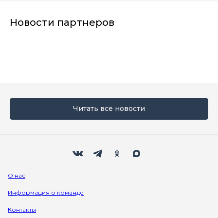
Новости партнеров
Читать все новости
Мы в социальных сетях
Вконтакте
Телеграм
Одноклассники
Max
О нас
Информация о команде
Контакты