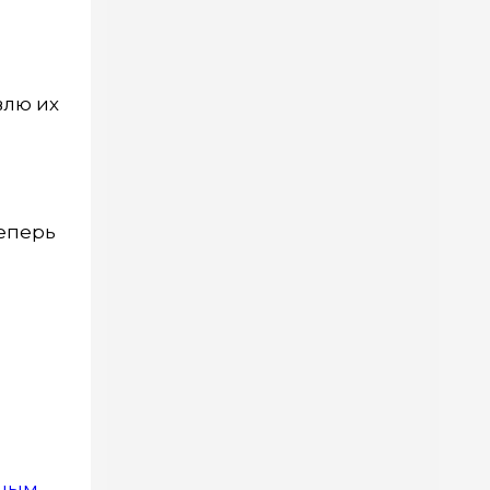
влю их
Теперь
чным