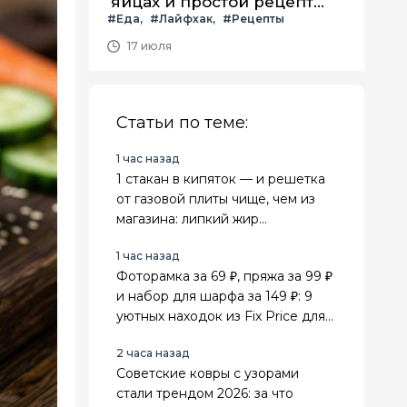
яйцах и простой рецепт
#Еда
#Лайфхак
#Рецепты
летнего салата с ним
17 июля
Статьи по теме:
1 час назад
1 стакан в кипяток — и решетка
от газовой плиты чище, чем из
магазина: липкий жир
отваливается сам
1 час назад
Фоторамка за 69 ₽, пряжа за 99 ₽
и набор для шарфа за 149 ₽: 9
уютных находок из Fix Price для
дома и рукоделия
2 часа назад
Советские ковры с узорами
стали трендом 2026: за что