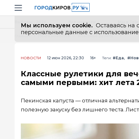
Новостной портал "Город Киров"
Навигация сайта
Выборы - 2026
Все новости
Мы в Tel
Мы используем cookie.
Оставаясь на с
персональные данные с использованием м
Главная
Лента новостей
Классные рулетики для вечеринки из пекинки - они расходятся самыми первыми: хит лета 2026
НОВОСТИ
12 июн 2026, 22:30
16+
Теги:
#Еда
#Нов
Классные рулетики для веч
самыми первыми: хит лета 
Пекинская капуста — отличная альтернатив
полезную закуску без лишнего теста. Лис