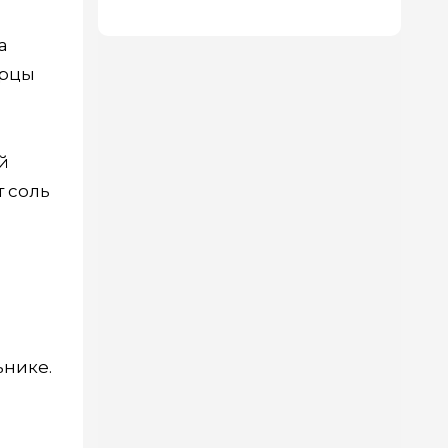
а
урцы
й
 соль
ьнике.