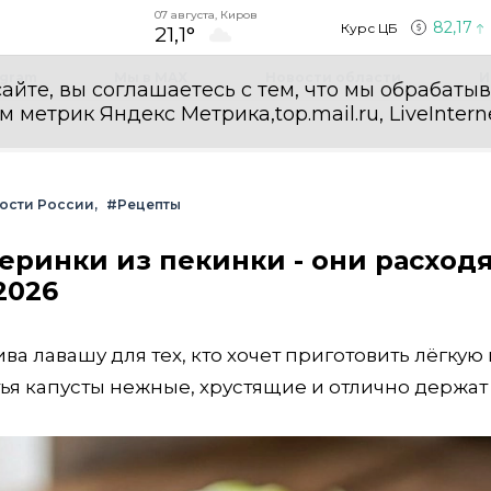
07 августа, Киров
82,17
Курс ЦБ
21,1°
egram
Мы в MAX
Новости области
И
айте, вы соглашаетесь с тем, что мы обрабаты
етрик Яндекс Метрика,top.mail.ru, LiveInterne
ости России
#Рецепты
еринки из пекинки - они расход
2026
а лавашу для тех, кто хочет приготовить лёгкую 
тья капусты нежные, хрустящие и отлично держат