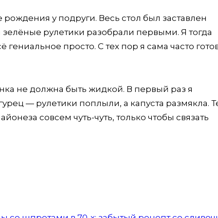
е рождения у подруги. Весь стол был заставлен
 зелёные рулетики разобрали первыми. Я тогда
сё гениальное просто. С тех пор я сама часто гото
инка не должна быть жидкой. В первый раз я
урец — рулетики поплыли, а капуста размякла. 
айонеза совсем чуть-чуть, только чтобы связать
ы со шпротами в 70-х: забытый рецепт со сливо