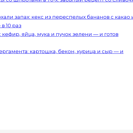
али запах: кекс из переспелых бананов с какао 
в 10 раз
кефир, яйца, мука и пучок зелени — и готов
ргамента: картошка, бекон, курица и сыр — и