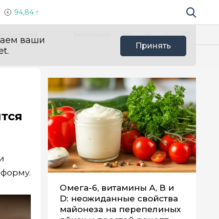
94,84
Поиск по 
Мы в социальных сетях
Вконтакте
Телеграм
Одноклассники
Max
нтересное
Эксклюзив
ваем ваши
Принять
t.
ятся
и
 форму.
Омега-6, витамины А, В и
D: неожиданные свойства
майонеза на перепелиных