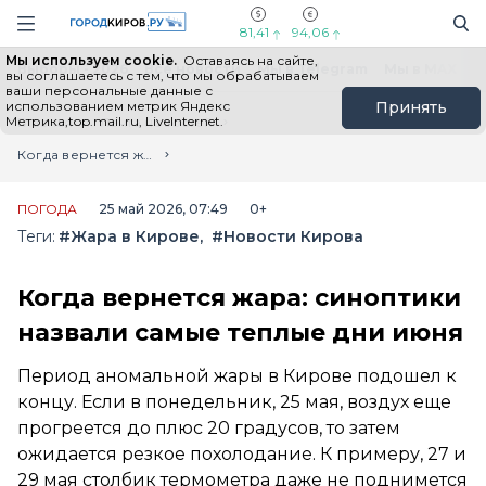
Новостной портал "Город Киров"
Поиск
Навигация сайта
81,41
94,06
Мы используем cookie.
Оставаясь на сайте,
Выборы - 2026
Все новости
Мы в Telegram
Мы в MAX
Н
вы соглашаетесь с тем, что мы обрабатываем
ваши персональные данные с
использованием метрик Яндекс
Принять
Метрика,top.mail.ru, LiveInternet.
Главная
Лента новостей
Когда вернется жара: синоптики назвали самые теплые дни июня
ПОГОДА
25 май 2026, 07:49
0+
Теги:
#Жара в Кирове
#Новости Кирова
Когда вернется жара: синоптики
назвали самые теплые дни июня
Период аномальной жары в Кирове подошел к
концу. Если в понедельник, 25 мая, воздух еще
прогреется до плюс 20 градусов, то затем
ожидается резкое похолодание. К примеру, 27 и
29 мая столбик термометра даже не поднимется