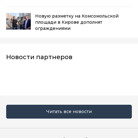
Новую разметку на Комсомольской
площади в Кирове дополнят
ограждениями
Новости партнеров
Читать все новости
Мы в социальных сетях
Вконтакте
Телеграм
Одноклассники
Max