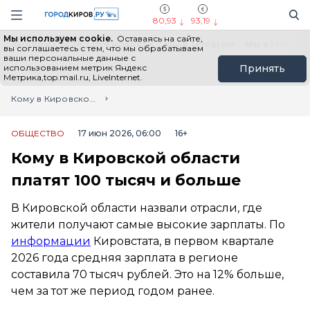
Новостной портал "Город Киров"
Поиск
Навигация сайта
80,93
93,19
Мы используем cookie.
Оставаясь на сайте,
Выборы - 2026
Все новости
Мы в Telegram
Мы в MAX
Н
вы соглашаетесь с тем, что мы обрабатываем
ваши персональные данные с
использованием метрик Яндекс
Принять
Метрика,top.mail.ru, LiveInternet.
Главная
Лента новостей
Кому в Кировской области платят 100 тысяч и больше
ОБЩЕСТВО
17 июн 2026, 06:00
16+
Кому в Кировской области
платят 100 тысяч и больше
В Кировской области назвали отрасли, где
жители получают самые высокие зарплаты. По
информации
Кировстата, в первом квартале
2026 года средняя зарплата в регионе
составила 70 тысяч рублей. Это на 12% больше,
чем за тот же период годом ранее.