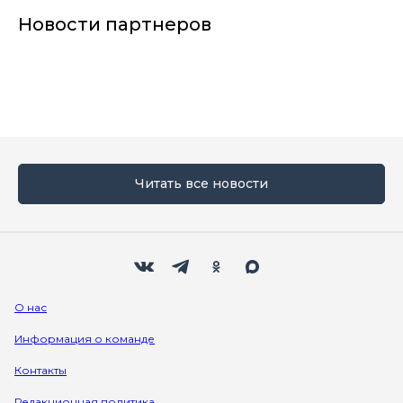
Новости партнеров
Читать все новости
Мы в социальных сетях
Вконтакте
Телеграм
Одноклассники
Max
О нас
Информация о команде
Контакты
Редакционная политика