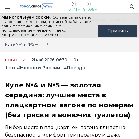
Новостной портал "Город Киров"
Поиск
Навигация сайта
81,41
94,06
Мы используем cookie.
Оставаясь на сайте,
Выборы - 2026
Все новости
Мы в Telegram
Мы в MAX
Н
вы соглашаетесь с тем, что мы обрабатываем
ваши персональные данные с
использованием метрик Яндекс
Принять
Метрика,top.mail.ru, LiveInternet.
Главная
Лента новостей
Купе №4 и №5 — золотая середина: лучшие места в плацкартном вагоне по номерам (без тряски и вонючих туалетов)
НОВОСТИ
21 май 2026, 06:30
0+
Теги:
#Новости России
#Поезда
Купе №4 и №5 — золотая
середина: лучшие места в
плацкартном вагоне по номерам
(без тряски и вонючих туалетов)
Выбор места в плацкартном вагоне влияет на
безопасность, комфорт, температуру и даже