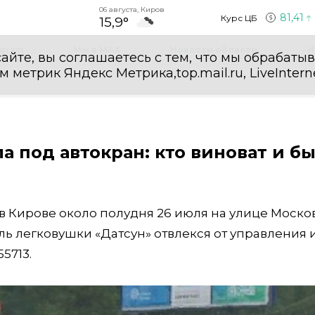
06 августа, Киров
81,41
Курс ЦБ
15,9°
egram
Мы в MAX
Новости области
И
айте, вы соглашаетесь с тем, что мы обрабаты
етрик Яндекс Метрика,top.mail.ru, LiveInterne
а под автокран: кто виноват и б
в Кирове около полудня 26 июля на улице Моско
ль легковушки «Датсун» отвлекся от управления 
5713.