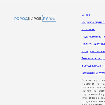
О нас
Информация о
Контакты
Редакционная 
Политика этики
Юридическая 
Технические т
Выходные данн
Обзорные стат
Вся информация
праве и не по
распространен
может не сов
персонажей пуб
«На информац
предоставлени
пользователей 