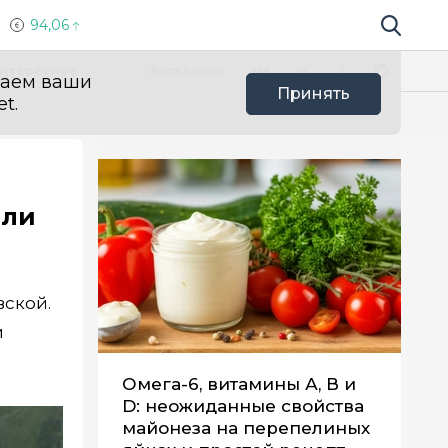
94,06
Поиск по 
Мы в социальных сетях
Вконтакте
Телеграм
Одноклассники
Max
нтересное
Эксклюзив
ваем ваши
Принять
t.
ыли
вской.
и
Омега-6, витамины А, В и
D: неожиданные свойства
майонеза на перепелиных