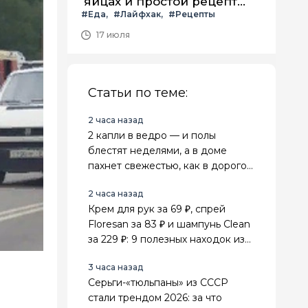
яйцах и простой рецепт
#Еда
#Лайфхак
#Рецепты
летнего салата с ним
17 июля
Статьи по теме:
2 часа назад
2 капли в ведро — и полы
блестят неделями, а в доме
пахнет свежестью, как в дорогом
спа-салоне
2 часа назад
Крем для рук за 69 ₽, спрей
Floresan за 83 ₽ и шампунь Clean
за 229 ₽: 9 полезных находок из
Fix Price для себя и дома
3 часа назад
Серьги-«тюльпаны» из СССР
стали трендом 2026: за что