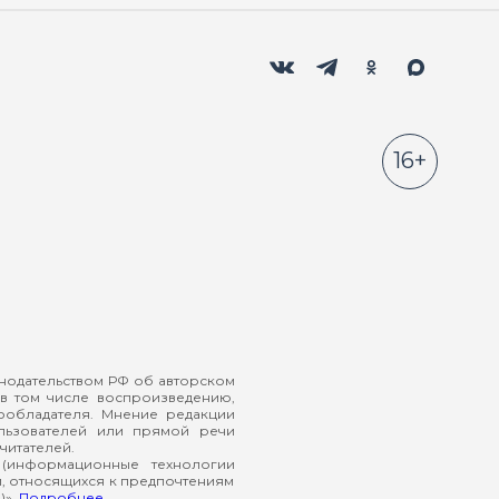
Мы в социальных сетях
Вконтакте
Телеграм
Одноклассники
Max
16+
онодательством РФ об авторском
в том числе воспроизведению,
ообладателя. Мнение редакции
ользователей или прямой речи
читателей.
(информационные технологии
й, относящихся к предпочтениям
)».
Подробнее