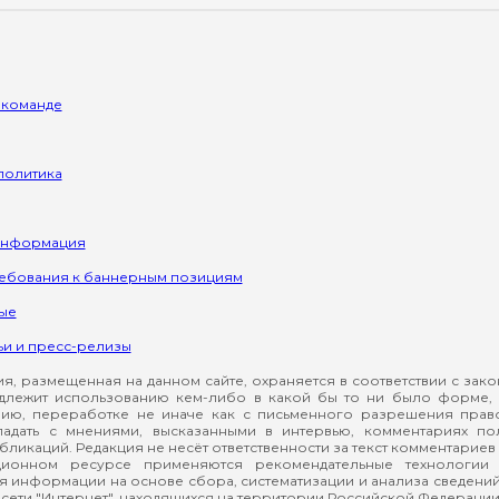
 команде
политика
информация
ребования к баннерным позициям
ые
ьи и пресс-релизы
, размещенная на данном сайте, охраняется в соответствии с зак
длежит использованию кем-либо в какой бы то ни было форме, 
ию, переработке не иначе как с письменного разрешения прав
падать с мнениями, высказанными в интервью, комментариях п
ликаций. Редакция не несёт ответственности за текст комментариев 
ионном ресурсе применяются рекомендательные технологии 
я информации на основе сбора, систематизации и анализа сведени
сети "Интернет", находящихся на территории Российской Федерации