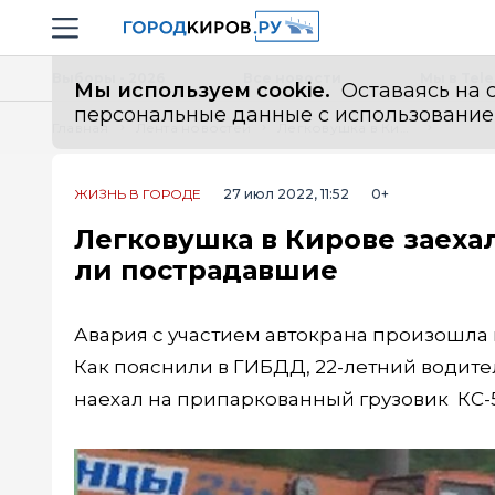
Новостной портал "Город Киров"
Навигация сайта
Выборы - 2026
Все новости
Мы в Tel
Мы используем cookie.
Оставаясь на с
персональные данные с использованием м
Главная
Лента новостей
Легковушка в Кирове заехала под автокран: кто виноват и были ли пострадавшие
ЖИЗНЬ В ГОРОДЕ
27 июл 2022, 11:52
0+
Легковушка в Кирове заехал
ли пострадавшие
Авария с участием автокрана произошла 
Как пояснили в ГИБДД, 22-летний водите
наехал на припаркованный грузовик КС-5