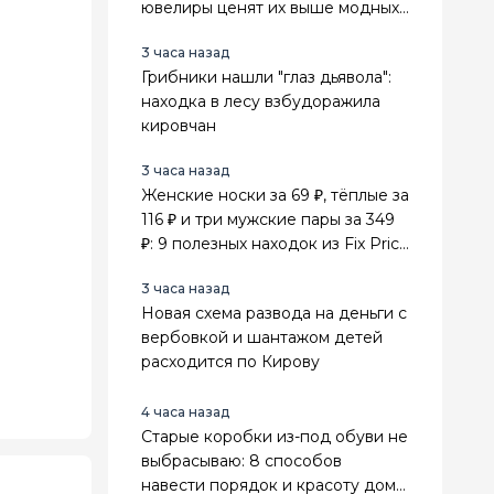
ювелиры ценят их выше модных
золотых украшений
3 часа назад
Грибники нашли "глаз дьявола":
находка в лесу взбудоражила
кировчан
3 часа назад
Женские носки за 69 ₽, тёплые за
116 ₽ и три мужские пары за 349
₽: 9 полезных находок из Fix Price
для всей семьи
3 часа назад
Новая схема развода на деньги с
вербовкой и шантажом детей
расходится по Кирову
4 часа назад
Старые коробки из-под обуви не
выбрасываю: 8 способов
навести порядок и красоту дома