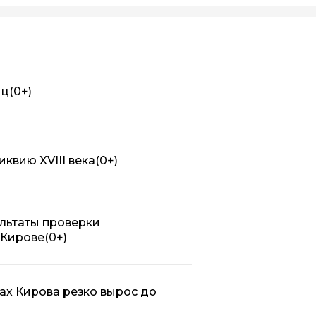
иц
(0+)
квию XVIII века
(0+)
льтаты проверки
 Кирове
(0+)
ах Кирова резко вырос до