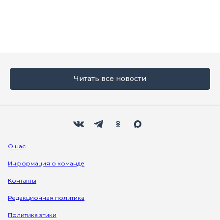
Читать все новости
Мы в социальных сетях
Вконтакте
Телеграм
Одноклассники
Max
О нас
Информация о команде
Контакты
Редакционная политика
Политика этики