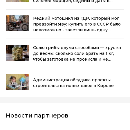
сильнее морщин, седины и даты в
паспорте
(0+)
Редкий мотоцикл из ГДР, который мог
превзойти Яву: купить его в СССР было
невозможно - завезли лишь одну
партию
(0+)
Солю грибы двумя способами — хрустят
до весны: сколько соли брать на 1 кг,
чтобы заготовка не прокисла и не
заплесневела
(0+)
Администрация обсудила проекты
строительства новых школ в Кирове
Новости партнеров