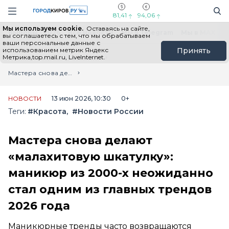
Новостной портал "Город Киров"
Поиск
Навигация сайта
81,41
94,06
Мы используем cookie.
Оставаясь на сайте,
Выборы - 2026
Все новости
Мы в Telegram
Мы в MAX
Н
вы соглашаетесь с тем, что мы обрабатываем
ваши персональные данные с
использованием метрик Яндекс
Принять
Метрика,top.mail.ru, LiveInternet.
Главная
Лента новостей
Мастера снова делают «малахитовую шкатулку»: маникюр из 2000-х неожиданно стал одним из главных трендов 2026 года
НОВОСТИ
13 июн 2026, 10:30
0+
Теги:
#Красота
#Новости России
Мастера снова делают
«малахитовую шкатулку»:
маникюр из 2000-х неожиданно
стал одним из главных трендов
2026 года
Маникюрные тренды часто возвращаются