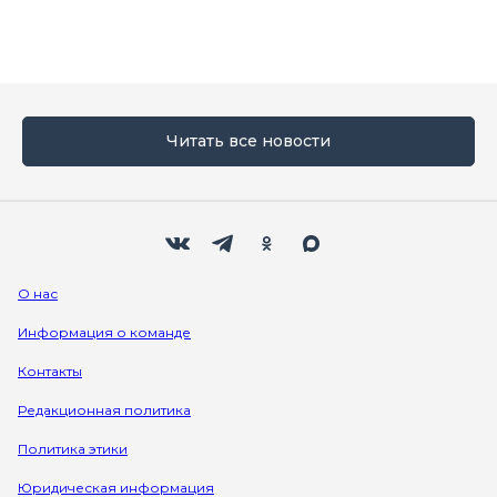
Читать все новости
Мы в социальных сетях
Вконтакте
Телеграм
Одноклассники
Max
О нас
Информация о команде
Контакты
Редакционная политика
Политика этики
Юридическая информация