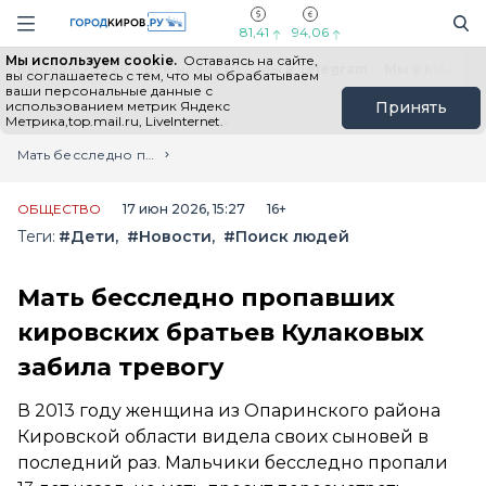
Новостной портал "Город Киров"
Поиск
Навигация сайта
81,41
94,06
Мы используем cookie.
Оставаясь на сайте,
Выборы - 2026
Все новости
Мы в Telegram
Мы в MAX
Н
вы соглашаетесь с тем, что мы обрабатываем
ваши персональные данные с
использованием метрик Яндекс
Принять
Метрика,top.mail.ru, LiveInternet.
Главная
Лента новостей
Мать бесследно пропавших кировских братьев Кулаковых забила тревогу
ОБЩЕСТВО
17 июн 2026, 15:27
16+
Теги:
#Дети
#Новости
#Поиск людей
Мать бесследно пропавших
кировских братьев Кулаковых
забила тревогу
В 2013 году женщина из Опаринского района
Кировской области видела своих сыновей в
последний раз. Мальчики бесследно пропали