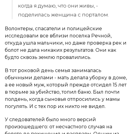
когда я думаю, что они живы, -
поделилась женщина с порталом.
Волонтеры, спасатели и полицейские
исследовали все вблизи поселка Речной,
откуда ушла мальчики, но даже проверка рек и
болот не дала никаких результатов. Они как
будто сквозь землю провалились.
В тот роковой день семья занималась
обычными делами - мать делала уборку в доме,
а ее новый муж, который прежде отсидел 15 лет
в тюрьме за убийство, топил баню. Был почти
полдень, когда сыновья отпросились у мамы
погулять. И с тех пор их никто не видел.
У следователей было много версий
произошедшего: от несчастного случая на
болоте до похищения и расправы. Одним из