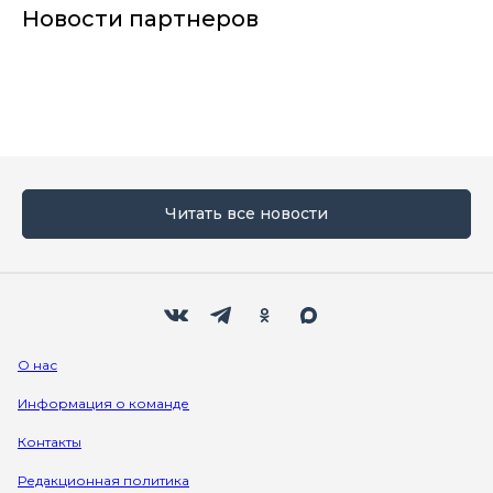
Новости партнеров
Читать все новости
Мы в социальных сетях
Вконтакте
Телеграм
Одноклассники
Max
О нас
Информация о команде
Контакты
Редакционная политика