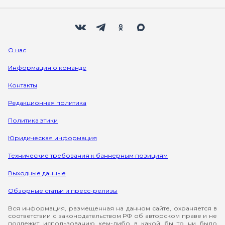
Мы в социальных сетях
Вконтакте
Телеграм
Одноклассники
Max
О нас
Информация о команде
Контакты
Редакционная политика
Политика этики
Юридическая информация
Технические требования к баннерным позициям
Выходные данные
Обзорные статьи и пресс-релизы
Вся информация, размещенная на данном сайте, охраняется в
соответствии с законодательством РФ об авторском праве и не
подлежит использованию кем-либо в какой бы то ни было