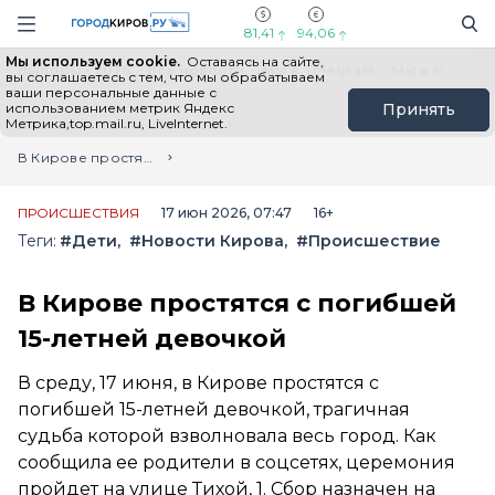
Новостной портал "Город Киров"
Поиск
Навигация сайта
81,41
94,06
Мы используем cookie.
Оставаясь на сайте,
Выборы - 2026
Все новости
Мы в Telegram
Мы в MAX
Н
вы соглашаетесь с тем, что мы обрабатываем
ваши персональные данные с
использованием метрик Яндекс
Принять
Метрика,top.mail.ru, LiveInternet.
Главная
Лента новостей
В Кирове простятся с погибшей 15-летней девочкой
ПРОИСШЕСТВИЯ
17 июн 2026, 07:47
16+
Теги:
#Дети
#Новости Кирова
#Происшествие
В Кирове простятся с погибшей
15-летней девочкой
В среду, 17 июня, в Кирове простятся с
погибшей 15-летней девочкой, трагичная
судьба которой взволновала весь город. Как
сообщила ее родители в соцсетях, церемония
пройдет на улице Тихой, 1. Сбор назначен на