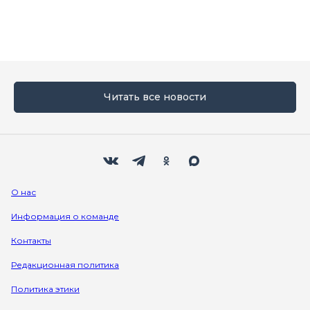
Читать все новости
Мы в социальных сетях
Вконтакте
Телеграм
Одноклассники
Max
О нас
Информация о команде
Контакты
Редакционная политика
Политика этики