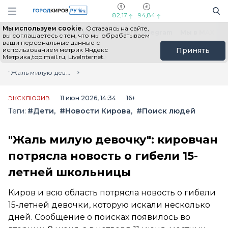
Новостной портал "Город Киров"
Поиск
Навигация сайта
82,17
94,84
Мы используем cookie.
Оставаясь на сайте,
Выборы - 2026
Все новости
Мы в Telegram
Мы в MAX
Н
вы соглашаетесь с тем, что мы обрабатываем
ваши персональные данные с
использованием метрик Яндекс
Принять
Метрика,top.mail.ru, LiveInternet.
Главная
Лента новостей
"Жаль милую девочку": кировчан потрясла новость о гибели 15-летней школьницы
ЭКСКЛЮЗИВ
11 июн 2026, 14:34
16+
Теги:
#Дети
#Новости Кирова
#Поиск людей
"Жаль милую девочку": кировчан
потрясла новость о гибели 15-
летней школьницы
Киров и всю область потрясла новость о гибели
15-летней девочки, которую искали несколько
дней. Сообщение о поисках появилось во