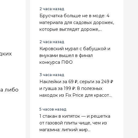
2 часа назад
Брусчатка больше не в моде: 4
материала для садовых дорожек,
которые выглядят дороже,
о
служат дольше и не зарастают
2 часа назад
травой
Кировский мурал с бабушкой и
дких
внуками вышел в финал
конкурса ПФО
3 часа назад
Наклейки за 69 ₽, серьги за 249 ₽
и гуаша за 199 ₽: 8 полезных
ка либо
находок из Fix Price для красоты,
поездок и дома
5 часов назад
1 стакан в кипяток — и решетка
от газовой плиты чище, чем из
магазина: липкий жир
отваливается сам