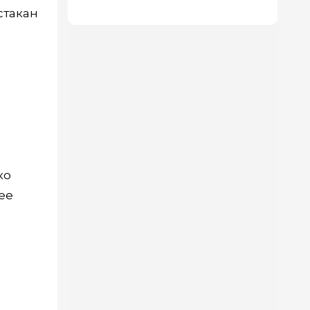
стакан
ко
ее