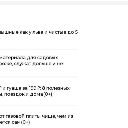
пышные как у льва и чистые до 5
 материала для садовых
роже, служат дольше и не
₽ и гуаша за 199 ₽: 8 полезных
ты, поездок и дома
(0+)
 от газовой плиты чище, чем из
ется сам
(0+)