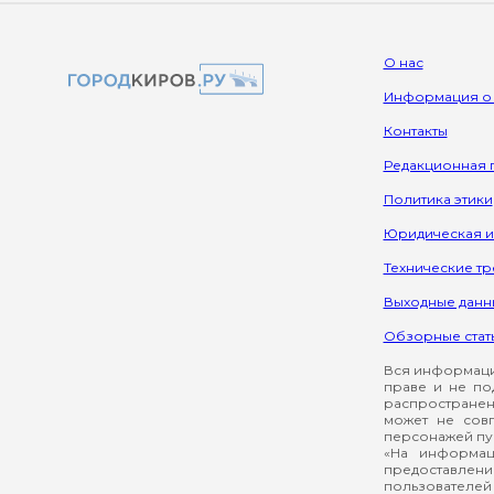
О нас
Информация о
Контакты
Редакционная 
Политика этики
Юридическая 
Технические т
Выходные данн
Обзорные стат
Вся информация
праве и не по
распространен
может не сов
персонажей пуб
«На информац
предоставлени
пользователей 