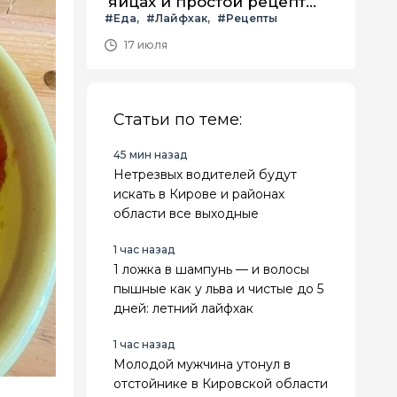
яйцах и простой рецепт
#Еда
#Лайфхак
#Рецепты
летнего салата с ним
17 июля
Статьи по теме:
45 мин назад
Нетрезвых водителей будут
искать в Кирове и районах
области все выходные
1 час назад
1 ложка в шампунь — и волосы
пышные как у льва и чистые до 5
дней: летний лайфхак
1 час назад
Молодой мужчина утонул в
отстойнике в Кировской области