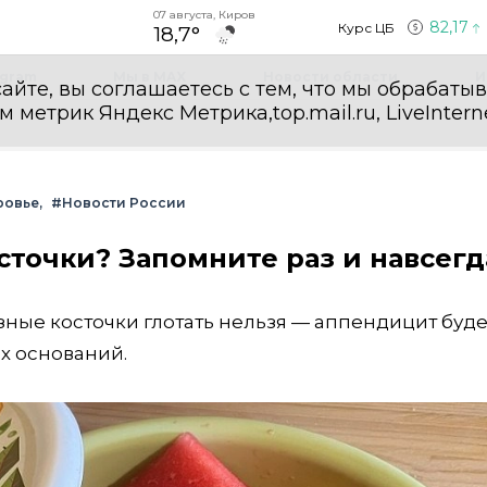
07 августа, Киров
82,17
Курс ЦБ
18,7°
egram
Мы в MAX
Новости области
И
айте, вы соглашаетесь с тем, что мы обрабаты
етрик Яндекс Метрика,top.mail.ru, LiveInterne
ровье
#Новости России
сточки? Запомните раз и навсегд
узные косточки глотать нельзя — аппендицит буде
х оснований.