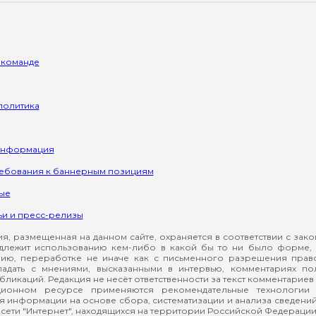
 команде
политика
информация
ребования к баннерным позициям
ые
ьи и пресс-релизы
, размещенная на данном сайте, охраняется в соответствии с зак
длежит использованию кем-либо в какой бы то ни было форме, 
ию, переработке не иначе как с письменного разрешения прав
падать с мнениями, высказанными в интервью, комментариях п
ликаций. Редакция не несёт ответственности за текст комментариев 
ионном ресурсе применяются рекомендательные технологии 
я информации на основе сбора, систематизации и анализа сведени
сети "Интернет", находящихся на территории Российской Федерации