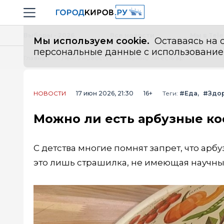
Новостной портал "Город Киров"
Навигация сайта
Выборы - 2026
Все новости
Мы в Tel
Мы используем cookie.
Оставаясь на с
персональные данные с использованием м
Главная
Лента новостей
Можно ли есть арбузные косточки? Запомните раз и навсегда
НОВОСТИ
17 июн 2026, 21:30
16+
Теги:
#Еда
#Здо
Можно ли есть арбузные ко
С детства многие помнят запрет, что арб
это лишь страшилка, не имеющая научны