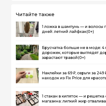
Читайте также
1 ложка в шампунь — и волосы 
дней: летний лайфхак
(0+)
Брусчатка больше не в моде: 4
дорожек, которые выглядят до
зарастают травой
(0+)
Наклейки за 69 ₽, серьги за 249 
находок из Fix Price для красо
1 стакан в кипяток — и решетка
магазина: липкий жир отвалива