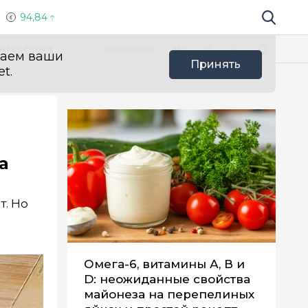
94,84
Поиск по 
Мы в социальных сетях
Вконтакте
Телеграм
Одноклассники
Max
нтересное
Эксклюзив
ваем ваши
Принять
t.
а
т. Но
Омега-6, витамины А, В и
D: неожиданные свойства
майонеза на перепелиных