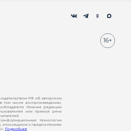
Мы в социальных сетях
Вконтакте
Телеграм
Одноклассники
Max
16+
онодательством РФ об авторском
в том числе воспроизведению,
ообладателя. Мнение редакции
ользователей или прямой речи
читателей.
(информационные технологии
й, относящихся к предпочтениям
)».
Подробнее