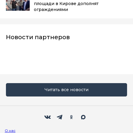
площади в Кирове дополнят
ограждениями
Новости партнеров
Читать все новости
Мы в социальных сетях
Вконтакте
Телеграм
Одноклассники
Max
О нас