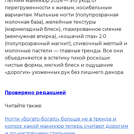
Летний маникюр 2026 — это уход от
перегруженности к живым, носибельным
вариантам. Мыльные ногти (полупрозрачная
молочная база), желейные текстуры
(мармеладный блеск), глазированное сияние
(жемчужная втирка), «кошачий глаз» 2.0
(полупрозрачный магнит), сливочный жёлтый и
молочные пастели — главные тренды. Все они
объединяются в эстетику тихой роскоши:
чистые формы, мягкий блеск и ощущение
«дорогих» ухоженных рук без лишнего декора.
Проверено редакцией
Читайте также:
Ногти «богато-богато» больше не в тренде и
колхоз: какой маникюр теперь считают дорогим
и по-настоящему стильным