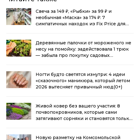
Свеча за 149 ₽, «Рыбки» за 99 ₽ и
необычная «Маска» за 174 ₽: 7
симпатичных находок из Fix Price для
дома
(0+)
Деревянные палочки от мороженого не
несу на помойку: задействовала 1 трюк
— забыла про покупку садовых
маркировок для рассады
(0+)
Ногти будто светятся изнутри: 4 идеи
«сказочного» маникюра, который летом
2026 вытесняет привычный нюд
(0+)
Живой ковер без вашего участия: 8
почвопокровников, которые сами
затягивают сорняки и становятся только
гуще — мой топ
(0+)
Новую разметку на Комсомольской