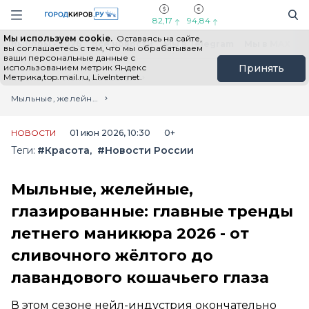
Новостной портал "Город Киров"
Поиск
Навигация сайта
82,17
94,84
Мы используем cookie.
Оставаясь на сайте,
Выборы - 2026
Все новости
Мы в Telegram
Мы в MAX
Н
вы соглашаетесь с тем, что мы обрабатываем
ваши персональные данные с
использованием метрик Яндекс
Принять
Метрика,top.mail.ru, LiveInternet.
Главная
Лента новостей
Мыльные, желейные, глазированные: главные тренды летнего маникюра 2026 - от сливочного жёлтого до лавандового кошачьего глаза
НОВОСТИ
01 июн 2026, 10:30
0+
Теги:
#Красота
#Новости России
Мыльные, желейные,
глазированные: главные тренды
летнего маникюра 2026 - от
сливочного жёлтого до
лавандового кошачьего глаза
В этом сезоне нейл-индустрия окончательно