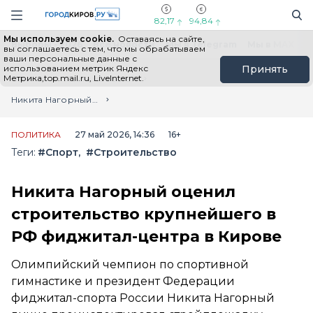
Новостной портал "Город Киров"
Поиск
Навигация сайта
82,17
94,84
Мы используем cookie.
Оставаясь на сайте,
Выборы - 2026
Все новости
Мы в Telegram
Мы в MAX
Н
вы соглашаетесь с тем, что мы обрабатываем
ваши персональные данные с
использованием метрик Яндекс
Принять
Метрика,top.mail.ru, LiveInternet.
Главная
Лента новостей
Никита Нагорный оценил строительство крупнейшего в РФ фиджитал-центра в Кирове
ПОЛИТИКА
27 май 2026, 14:36
16+
Теги:
#Спорт
#Строительство
Никита Нагорный оценил
строительство крупнейшего в
РФ фиджитал-центра в Кирове
Олимпийский чемпион по спортивной
гимнастике и президент Федерации
фиджитал-спорта России Никита Нагорный