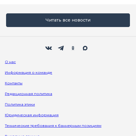
Читать все новости
Мы в социальных сетях
Вконтакте
Телеграм
Одноклассники
Max
О нас
Информация о команде
Контакты
Редакционная политика
Политика этики
Юридическая информация
Технические требования к баннерным позициям