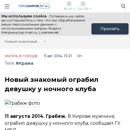
Новостной портал "Город Киров"
Поиск
Навигация сайта
81,41
94,06
Мы используем cookie.
Оставаясь на сайте,
Выборы - 2026
Все новости
Мы в Telegram
Мы в MAX
Н
вы соглашаетесь с тем, что мы обрабатываем
ваши персональные данные с
использованием метрик Яндекс
Принять
Метрика,top.mail.ru, LiveInternet.
Главная
Лента новостей
Новый знакомый ограбил девушку у ночного клуба
ЖИЗНЬ В ГОРОДЕ
11 авг 2014, 13:21
0+
Теги:
#Кража
Новый знакомый ограбил
девушку у ночного клуба
11 августа 2014. Грабеж.
В Кирове мужчина
ограбил девушку у ночного клуба, сообщает ГУ