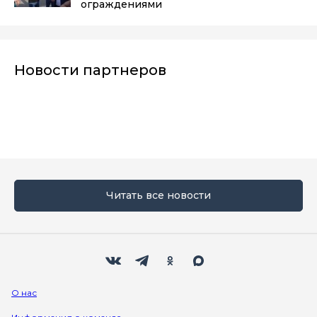
ограждениями
Новости партнеров
Читать все новости
Мы в социальных сетях
Вконтакте
Телеграм
Одноклассники
Max
О нас