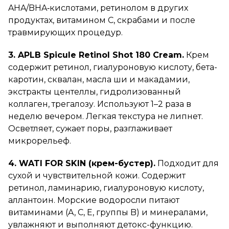
AHA/BHA‑кислотами, ретинолом в других
продуктах, витамином С, скрабами и после
травмирующих процедур.
3. APLB Spicule Retinol Shot 180 Cream.
Крем
содержит ретинол, гиалуроновую кислоту, бета-
каротин, сквалан, масла ши и макадамии,
экстракты центеллы, гидролизованный
коллаген, трегалозу. Используют 1–2 раза в
неделю вечером. Легкая текстура не липнет.
Осветляет, сужает поры, разглаживает
микрорельеф.
4. WATI FOR SKIN (крем-бустер).
Подходит для
сухой и чувствительной кожи. Содержит
ретинол, ламинарию, гиалуроновую кислоту,
аллантоин. Морские водоросли питают
витаминами (A, C, E, группы B) и минералами,
увлажняют и выполняют детокс-функцию.