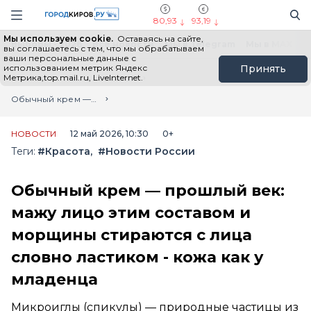
Новостной портал "Город Киров"
Поиск
Навигация сайта
80,93
93,19
Мы используем cookie.
Оставаясь на сайте,
Выборы - 2026
Все новости
Мы в Telegram
Мы в MAX
Н
вы соглашаетесь с тем, что мы обрабатываем
ваши персональные данные с
использованием метрик Яндекс
Принять
Метрика,top.mail.ru, LiveInternet.
Главная
Лента новостей
Обычный крем — прошлый век: мажу лицо этим составом и морщины стираются с лица словно ластиком - кожа как у младенца
НОВОСТИ
12 май 2026, 10:30
0+
Теги:
#Красота
#Новости России
Обычный крем — прошлый век:
мажу лицо этим составом и
морщины стираются с лица
словно ластиком - кожа как у
младенца
Микроиглы (спикулы) — природные частицы из