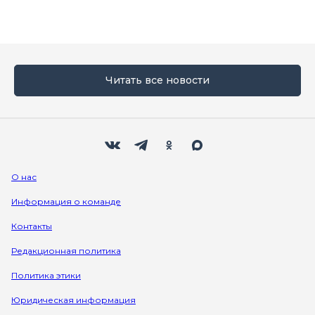
Читать все новости
Мы в социальных сетях
Вконтакте
Телеграм
Одноклассники
Max
О нас
Информация о команде
Контакты
Редакционная политика
Политика этики
Юридическая информация