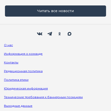
Читать все новости
Мы в социальных сетях
Вконтакте
Телеграм
Одноклассники
Max
О нас
Информация о команде
Контакты
Редакционная политика
Политика этики
Юридическая информация
Технические требования к баннерным позициям
Выходные данные