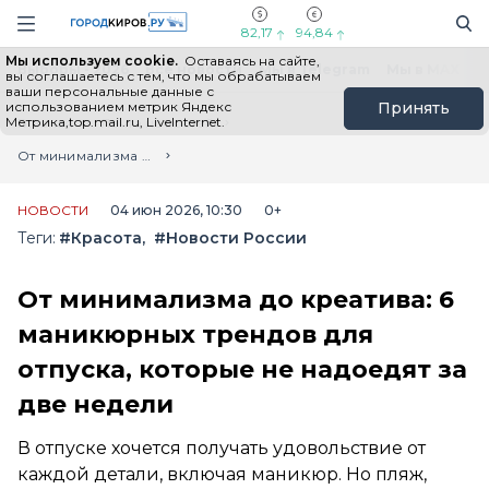
Новостной портал "Город Киров"
Поиск
Навигация сайта
82,17
94,84
Мы используем cookie.
Оставаясь на сайте,
Выборы - 2026
Все новости
Мы в Telegram
Мы в MAX
Н
вы соглашаетесь с тем, что мы обрабатываем
ваши персональные данные с
использованием метрик Яндекс
Принять
Метрика,top.mail.ru, LiveInternet.
Главная
Лента новостей
От минимализма до креатива: 6 маникюрных трендов для отпуска, которые не надоедят за две недели
НОВОСТИ
04 июн 2026, 10:30
0+
Теги:
#Красота
#Новости России
От минимализма до креатива: 6
маникюрных трендов для
отпуска, которые не надоедят за
две недели
В отпуске хочется получать удовольствие от
каждой детали, включая маникюр. Но пляж,