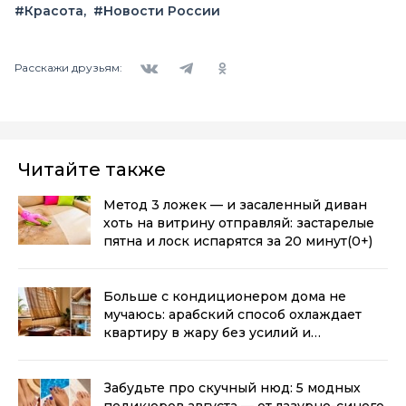
#Красота
#Новости России
Вконтакте
Telegram
Одноклассники
Расскажи друзьям:
Читайте также
Метод 3 ложек — и засаленный диван
хоть на витрину отправляй: застарелые
пятна и лоск испарятся за 20 минут
(0+)
Больше с кондиционером дома не
мучаюсь: арабский способ охлаждает
квартиру в жару без усилий и
техники
(0+)
Забудьте про скучный нюд: 5 модных
педикюров августа — от лазурно-синего