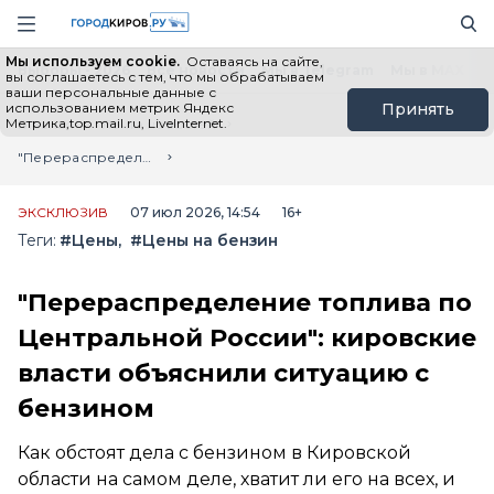
Новостной портал "Город Киров"
Поиск
Навигация сайта
Мы используем cookie.
Оставаясь на сайте,
Выборы - 2026
Все новости
Мы в Telegram
Мы в MAX
Н
вы соглашаетесь с тем, что мы обрабатываем
ваши персональные данные с
использованием метрик Яндекс
Принять
Метрика,top.mail.ru, LiveInternet.
Главная
Лента новостей
"Перераспределение топлива по Центральной России": кировские власти объяснили ситуацию с бензином
ЭКСКЛЮЗИВ
07 июл 2026, 14:54
16+
Теги:
#Цены
#Цены на бензин
"Перераспределение топлива по
Центральной России": кировские
власти объяснили ситуацию с
бензином
Как обстоят дела с бензином в Кировской
области на самом деле, хватит ли его на всех, и