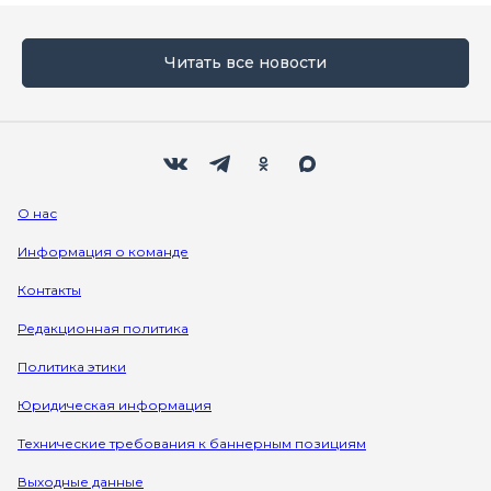
Читать все новости
Мы в социальных сетях
Вконтакте
Телеграм
Одноклассники
Max
О нас
Информация о команде
Контакты
Редакционная политика
Политика этики
Юридическая информация
Технические требования к баннерным позициям
Выходные данные