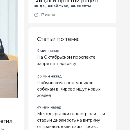
яйцах и простой рецепт
#Еда
#Лайфхак
#Рецепты
летнего салата с ним
17 июля
Статьи по теме:
4 мин назад
На Октябрьском проспекте
запретят парковку
33 мин назад
Поймавшим преступников
собакам в Кирове ищут новых
хозяев
47 мин назад
Метод крышки от кастрюли — и
старый диван хоть на витрину
етил,
отправляй: въевшаяся грязь
 В