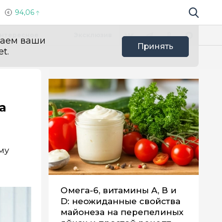
94,06
Поиск по 
Мы в социальных сетях
Вконтакте
Телеграм
Одноклассники
Max
нтересное
Эксклюзив
ваем ваши
Принять
t.
а
му
Омега-6, витамины А, В и
D: неожиданные свойства
майонеза на перепелиных