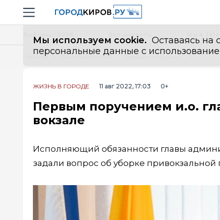
Новостной портал "Город Киров"
Навигация сайта
Выборы - 2026
Все новости
Мы в Tel
Мы используем cookie.
Оставаясь на с
персональные данные с использованием м
Главная
Лента новостей
Первым поручением и.о. главы администрации стал мусор на вокзале
ЖИЗНЬ В ГОРОДЕ
11 авг 2022, 17:03
0+
Первым поручением и.о. гл
вокзале
Исполняющий обязанности главы админи
задали вопрос об уборке привокзальной 