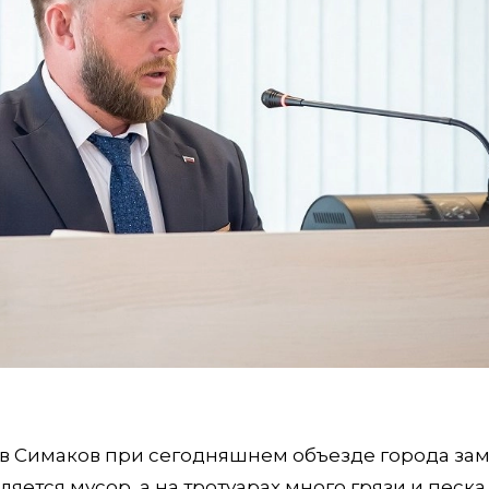
в Симаков при сегодняшнем объезде города зам
яется мусор, а на тротуарах много грязи и песка.