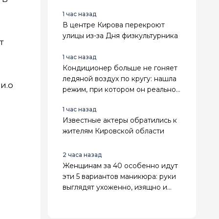
испарится за 15 минут
1 час назад
В центре Кирова перекроют
улицы из-за Дня физкультурника
т
1 час назад
Кондиционер больше не гоняет
ледяной воздух по кругу: нашла
и.о
режим, при котором он реально
охлаждает весь дом
1 час назад
Известные актеры обратились к
жителям Кировской области
2 часа назад
Женщинам за 40 особенно идут
эти 5 вариантов маникюра: руки
выглядят ухоженно, изящно и
заметно дороже