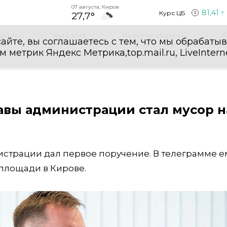
07 августа, Киров
81,41
Курс ЦБ
27,7°
egram
Мы в MAX
Новости области
И
айте, вы соглашаетесь с тем, что мы обрабаты
етрик Яндекс Метрика,top.mail.ru, LiveInterne
авы администрации стал мусор н
страции дал первое поручение. В телеграмме е
площади в Кирове.