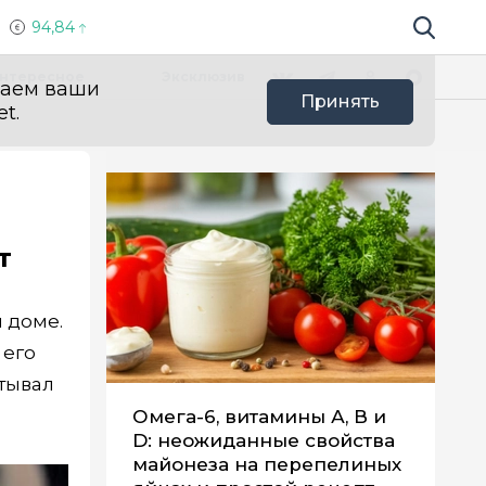
94,84
Поиск по 
Мы в социальных сетях
Вконтакте
Телеграм
Одноклассники
Max
нтересное
Эксклюзив
ваем ваши
Принять
t.
т
 доме.
 его
итывал
Омега-6, витамины А, В и
D: неожиданные свойства
майонеза на перепелиных