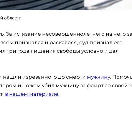
ой области
. За истязание несовершеннолетнего на него з
о всем признался и раскаялся, суд признал его
чил три года лишения свободы условно и дал
ом нашли изрезанного до смерти
мужчину
. Помоч
опором и ножом убил мужчину за флирт со своей 
ся
в нашем материале.