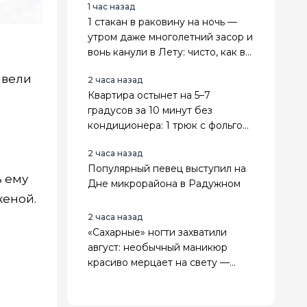
1 час назад
1 стакан в раковину на ночь —
утром даже многолетний засор и
вонь канули в Лету: чисто, как в
пятизвездочном отеле
авели
2 часа назад
Квартира остынет на 5–7
градусов за 10 минут без
кондиционера: 1 трюк с фольгой
и вентилятором - спасает в 30-
2 часа назад
градусную жару
Популярный певец выступил на
ь ему
Дне микрорайона в Радужном
женой.
2 часа назад
«Сахарные» ногти захватили
август: необычный маникюр
красиво мерцает на свету —
повторить модный эффект
можно даже дома