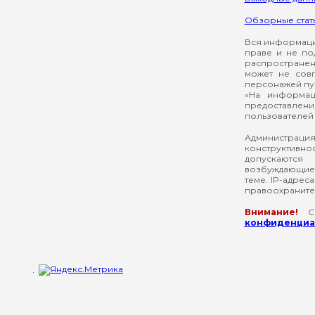
Обзорные стат
Вся информация
праве и не по
распространен
может не сов
персонажей пуб
«На информац
предоставлени
пользователей 
Администрация
конструктивнос
допускаются
возбуждающие 
теме. IP-адрес
правоохраните
Внимание!
Со
конфиденциал