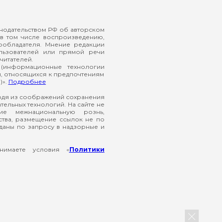
онодательством РФ об авторском
в том числе воспроизведению,
ообладателя. Мнение редакции
ользователей или прямой речи
читателей.
(информационные технологии
й, относящихся к предпочтениям
)».
Подробнее
ходя из соображений сохранения
ельных технологий. На сайте не
ие межнациональную рознь,
ства, размещение ссылок не по
еданы по запросу в надзорные и
нимаете условия «
Политики
Закрыть б