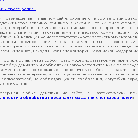
ьи и пресс-релизы
, размещенная на данном сайте, охраняется в соответствии с зак
длежит использованию кем-либо в какой бы то ни было форме, 
ию, переработке не иначе как с письменного разрешения прав
падать с мнениями, высказанными в интервью, комментариях п
ликаций. Редакция не несёт ответственности за текст комментариев 
ионном ресурсе применяются рекомендательные технологии 
я информации на основе сбора, систематизации и анализа сведени
сети "Интернет", находящихся на территории Российской Федерации
 портала оставляет за собой право модерировать комментарии, ис
ти обсуждения тем и соблюдения законодательства РФ и рекомендат
 комментарии, содержащие нецензурную брань, разжигающ
ненависть или вражду, а равно унижение человеческого достоин
а пользователей, не соблюдающих эти требования, могут быть пер
льные органы.
вершая любые действия на сайте, вы автоматически при
ьности и обработки персональных данных пользователей
»