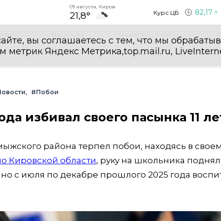
09 августа, Киров
82,17
Курс ЦБ
21,8°
egram
Мы в MAX
Новости области
И
айте, вы соглашаетесь с тем, что мы обрабаты
етрик Яндекс Метрика,top.mail.ru, LiveInterne
Новости
#Побои
да избивал своего пасынка 11 ле
мыжского района терпел побои, находясь в своем
о Кировской области
, руку на школьника поднял
ино с июля по декабре прошлого 2025 года восп