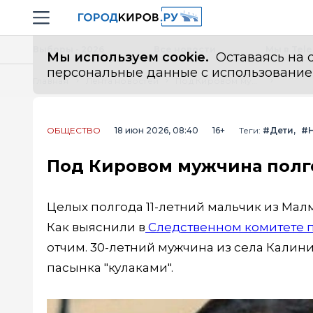
Новостной портал "Город Киров"
Навигация сайта
Выборы - 2026
Все новости
Мы в Tel
Мы используем cookie.
Оставаясь на с
персональные данные с использованием м
Главная
Лента новостей
Под Кировом мужчина полгода избивал своего пасынка 11 лет
ОБЩЕСТВО
18 июн 2026, 08:40
16+
Теги:
#Дети
#
Под Кировом мужчина полго
Целых полгода 11-летний мальчик из Мал
Как выяснили в
Следственном комитете п
отчим. 30-летний мужчина из села Калин
пасынка "кулаками".