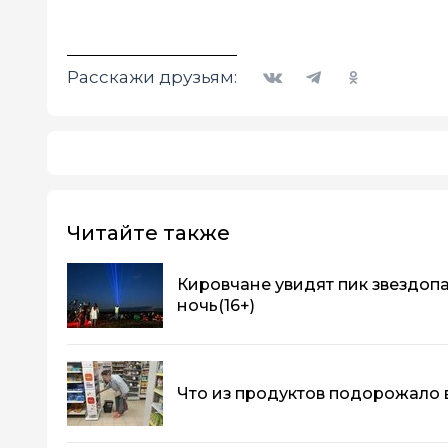
Вконтакте
Telegram
Одноклассники
Расскажи друзьям:
Читайте также
Кировчане увидят пик звездопа
ночь
(16+)
Что из продуктов подорожало 