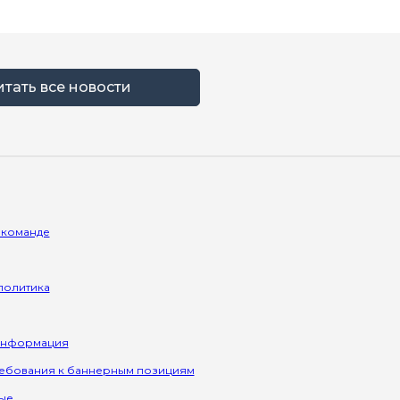
итать все новости
 команде
политика
информация
ребования к баннерным позициям
ые