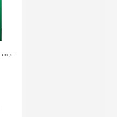
еры до
а