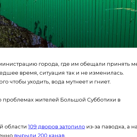
дминистрацию города, где им обещали принять м
едшее время, ситуация так и не изменилась.
го чтобы уходить, вода мутнеет и гниет.
о проблемах жителей Большой Субботихи в
ой области
109 дворов затопило
из-за паводка, а н
ренно
вырыли 200 канав
.