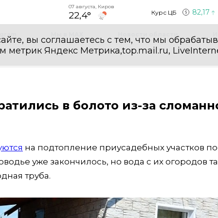
07 августа, Киров
82,17
Курс ЦБ
22,4°
egram
Мы в MAX
Новости области
И
айте, вы соглашаетесь с тем, что мы обрабаты
етрик Яндекс Метрика,top.mail.ru, LiveInterne
атились в болото из-за сломанн
уются
на подтопление приусадебных участков п
оводье уже закончилось, но вода с их огородов та
дная труба.