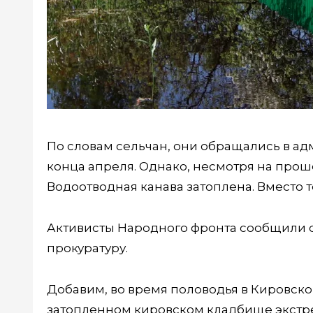
По словам сельчан, они обращались в а
конца апреля. Однако, несмотря на прош
Водоотводная канава затоплена. Вместо то
Активисты Народного фронта сообщили 
прокуратуру.
Добавим, во время половодья в Кировск
затопленном кировском кладбище экст