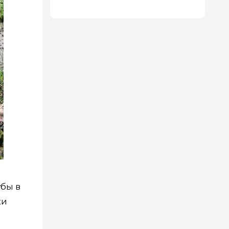
бы в
ки