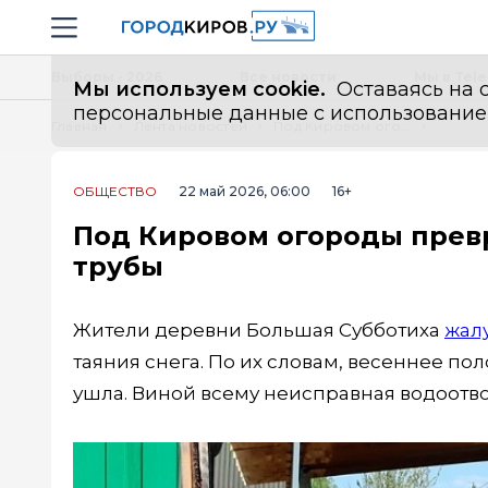
Новостной портал "Город Киров"
Навигация сайта
Выборы - 2026
Все новости
Мы в Tel
Мы используем cookie.
Оставаясь на с
персональные данные с использованием м
Главная
Лента новостей
Под Кировом огороды превратились в болото из-за сломанной трубы
ОБЩЕСТВО
22 май 2026, 06:00
16+
Под Кировом огороды превр
трубы
Жители деревни Большая Субботиха
жал
таяния снега. По их словам, весеннее пол
ушла. Виной всему неисправная водоотво