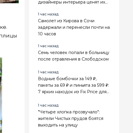
дизайнеры интерьера ценят их
выше стильного минимализма
1 час назад
Самолет из Кирова в Сочи
ке.
задержали и перенесли почти на
10 часов
еплицы
1 час назад
Семь человек попали в больницу
после отравления в Слободском
1 час назад
Водные бомбочки за 149 ₽,
пакеты за 69 ₽ и пиньята за 599 ₽:
7 ярких находок из Fix Price для
лета и праздников
1 час назад
"Четыре хлопка прозвучало":
жители Чистых прудов боятся
выходить на улицу