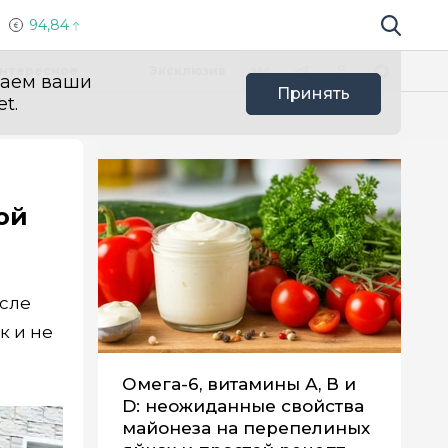
94,84
Поиск по 
Мы в социальных сетях
Вконтакте
Телеграм
Одноклассники
Max
нтересное
Эксклюзив
ваем ваши
Принять
t.
ой
осле
к и не
Омега-6, витамины А, В и
D: неожиданные свойства
майонеза на перепелиных