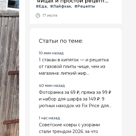
яйцах и простой рецепт
#Еда
#Лайфхак
#Рецепты
летнего салата с ним
17 июля
Статьи по теме:
10 мин назад
1 стакан в кипяток — и решетка
от газовой плиты чище, чем из
магазина: липкий жир
отваливается сам
40 мин назад
Фоторамка за 69 ₽, пряжа за 99 ₽
и набор для шарфа за 149 ₽: 9
уютных находок из Fix Price для
дома и рукоделия
1 час назад
Советские ковры с узорами
стали трендом 2026: за что