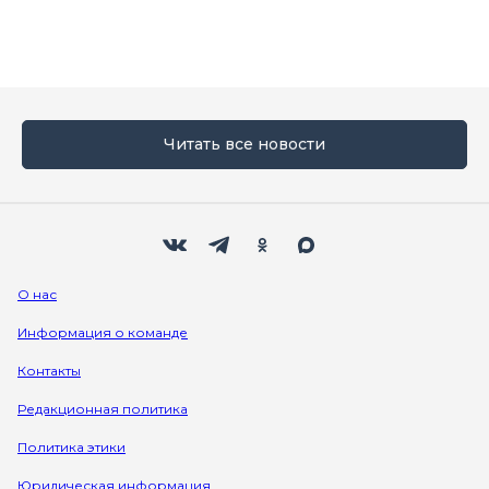
Читать все новости
Мы в социальных сетях
Вконтакте
Телеграм
Одноклассники
Max
О нас
Информация о команде
Контакты
Редакционная политика
Политика этики
Юридическая информация