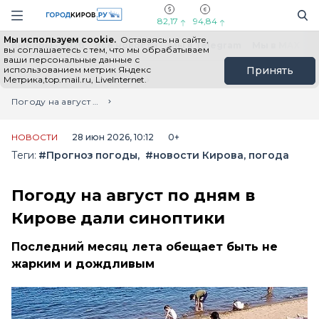
Новостной портал "Город Киров"
Поиск
Навигация сайта
82,17
94,84
Мы используем cookie.
Оставаясь на сайте,
Выборы - 2026
Все новости
Мы в Telegram
Мы в MAX
Н
вы соглашаетесь с тем, что мы обрабатываем
ваши персональные данные с
использованием метрик Яндекс
Принять
Метрика,top.mail.ru, LiveInternet.
Главная
Лента новостей
Погоду на август по дням в Кирове дали синоптики
НОВОСТИ
28 июн 2026, 10:12
0+
Теги:
#Прогноз погоды
#новости Кирова, погода
Погоду на август по дням в
Кирове дали синоптики
Последний месяц лета обещает быть не
жарким и дождливым