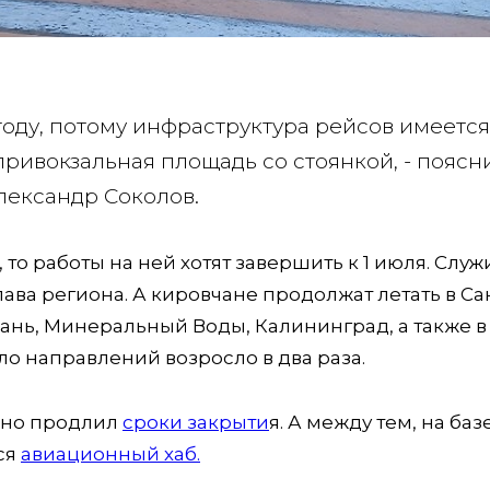
 году, потому инфраструктура рейсов имеется
привокзальная площадь со стоянкой, - поясн
лександр Соколов.
то работы на ней хотят завершить к 1 июля. Служ
лава региона. А кировчане продолжат летать в Са
зань, Минеральный Воды, Калининград, а также в
ло направлений возросло в два раза.
ьно продлил
сроки закрыти
я. А между тем, на баз
ся
авиационный хаб.