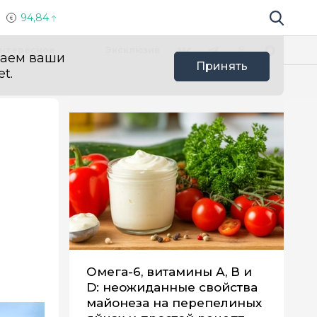
94,84
Поиск по 
Мы в социальных сетях
Вконтакте
Телеграм
Одноклассники
Max
нтересное
Эксклюзив
ваем ваши
Принять
t.
Омега-6, витамины А, В и
D: неожиданные свойства
майонеза на перепелиных