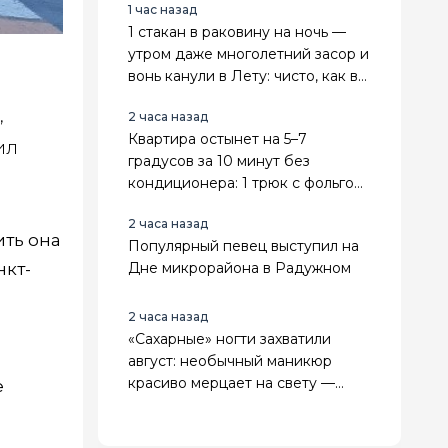
1 час назад
1 стакан в раковину на ночь —
утром даже многолетний засор и
вонь канули в Лету: чисто, как в
пятизвездочном отеле
,
2 часа назад
Квартира остынет на 5–7
ил
градусов за 10 минут без
кондиционера: 1 трюк с фольгой
и вентилятором - спасает в 30-
2 часа назад
градусную жару
ить она
Популярный певец выступил на
нкт-
Дне микрорайона в Радужном
2 часа назад
«Сахарные» ногти захватили
август: необычный маникюр
красиво мерцает на свету —
е
повторить модный эффект
можно даже дома