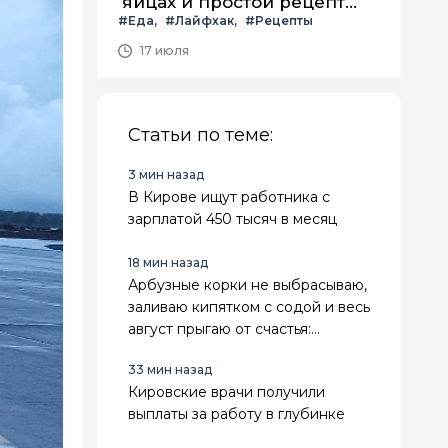
яйцах и простой рецепт
#Еда
#Лайфхак
#Рецепты
летнего салата с ним
17 июля
Статьи по теме:
3 мин назад
В Кирове ищут работника с
зарплатой 450 тысяч в месяц
18 мин назад
Арбузные корки не выбрасываю,
заливаю кипятком с содой и весь
август прыгаю от счастья:
лайфхак для лентяек
33 мин назад
Кировские врачи получили
выплаты за работу в глубинке