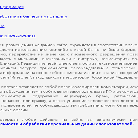
информация
ребования к баннерным позициям
ые
ьи и пресс-релизы
, размещенная на данном сайте, охраняется в соответствии с зак
длежит использованию кем-либо в какой бы то ни было форме, 
ию, переработке не иначе как с письменного разрешения прав
падать с мнениями, высказанными в интервью, комментариях п
ликаций. Редакция не несёт ответственности за текст комментариев 
ионном ресурсе применяются рекомендательные технологии 
я информации на основе сбора, систематизации и анализа сведени
сети "Интернет", находящихся на территории Российской Федерации
 портала оставляет за собой право модерировать комментарии, ис
ти обсуждения тем и соблюдения законодательства РФ и рекомендат
 комментарии, содержащие нецензурную брань, разжигающ
ненависть или вражду, а равно унижение человеческого достоин
а пользователей, не соблюдающих эти требования, могут быть пер
льные органы.
вершая любые действия на сайте, вы автоматически при
ьности и обработки персональных данных пользователей
»