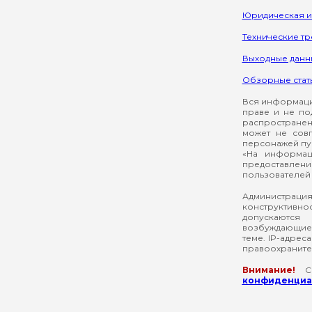
Юридическая 
Технические т
Выходные данн
Обзорные стат
Вся информация
праве и не по
распространен
может не сов
персонажей пуб
«На информац
предоставлени
пользователей 
Администрация
конструктивнос
допускаются
возбуждающие 
теме. IP-адрес
правоохраните
Внимание!
Со
конфиденциал