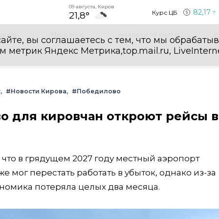
09 августа, Киров
82,17
Курс ЦБ
21,8°
egram
Мы в MAX
Новости области
И
айте, вы соглашаетесь с тем, что мы обрабаты
етрик Яндекс Метрика,top.mail.ru, LiveInterne
т
#Новости Кирова
#Победилово
о для кировчан откроют рейсы в
 что в грядущем 2027 году местный аэропорт
е мог перестать работать в убыток, однако из-за
номика потеряла целых два месяца.