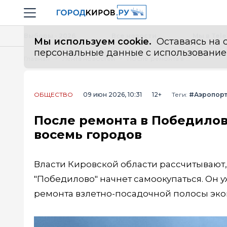
Новостной портал "Город Киров"
Навигация сайта
Выборы - 2026
Все новости
Мы в Tel
Мы используем cookie.
Оставаясь на с
персональные данные с использованием м
Главная
Лента новостей
После ремонта в Победилово для кировчан откроют рейсы в восемь городов
ОБЩЕСТВО
09 июн 2026, 10:31
12+
Теги:
#Аэропор
После ремонта в Победилов
восемь городов
Власти Кировской области рассчитывают,
"Победилово" начнет самоокупаться. Он уж
ремонта взлетно-посадочной полосы эко