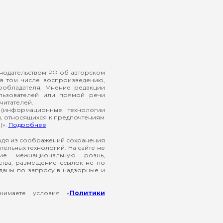
онодательством РФ об авторском
в том числе воспроизведению,
ообладателя. Мнение редакции
ользователей или прямой речи
читателей.
(информационные технологии
й, относящихся к предпочтениям
)».
Подробнее
ходя из соображений сохранения
ельных технологий. На сайте не
ие межнациональную рознь,
ства, размещение ссылок не по
еданы по запросу в надзорные и
нимаете условия «
Политики