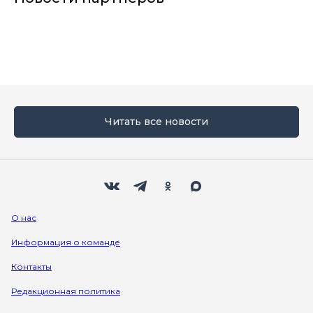
Читать все новости
Мы в социальных сетях
Вконтакте
Телеграм
Одноклассники
Max
О нас
Информация о команде
Контакты
Редакционная политика