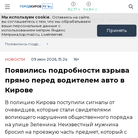
Новостной портал "Город Киров"
Поиск
Навигация сайта
82,17
94,84
Мы используем cookie.
Оставаясь на сайте,
Выборы - 2026
Все новости
Мы в Telegram
Мы в MAX
Н
вы соглашаетесь с тем, что мы обрабатываем
ваши персональные данные с
использованием метрик Яндекс
Принять
Метрика,top.mail.ru, LiveInternet.
Главная
Лента новостей
Появились подробности взрыва прямо перед водителем авто в Кирове
НОВОСТИ
09 июн 2026, 15:24
16+
Появились подробности взрыва
прямо перед водителем авто в
Кирове
В полицию Кирова поступили сигналы от
очевидцев, которые стали свидетелями
вопиющего нарушения общественного порядка
на улице Зеленина. Неизвестный мужчина
бросил на проезжую часть предмет, который с