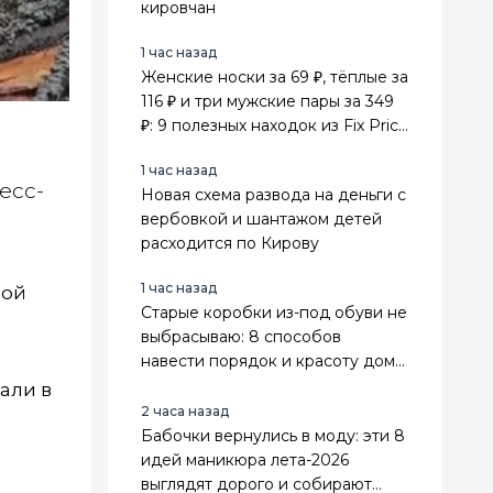
кировчан
1 час назад
Женские носки за 69 ₽, тёплые за
116 ₽ и три мужские пары за 349
₽: 9 полезных находок из Fix Price
для всей семьи
1 час назад
есс-
Новая схема развода на деньги с
вербовкой и шантажом детей
расходится по Кирову
1 час назад
ной
Старые коробки из-под обуви не
выбрасываю: 8 способов
навести порядок и красоту дома
и на грядках
али в
2 часа назад
Бабочки вернулись в моду: эти 8
идей маникюра лета-2026
выглядят дорого и собирают