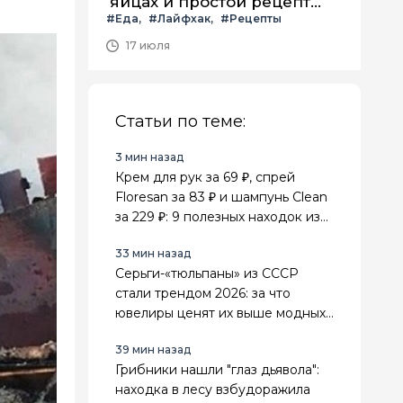
яйцах и простой рецепт
#Еда
#Лайфхак
#Рецепты
летнего салата с ним
17 июля
Статьи по теме:
3 мин назад
Крем для рук за 69 ₽, спрей
Floresan за 83 ₽ и шампунь Clean
за 229 ₽: 9 полезных находок из
Fix Price для себя и дома
33 мин назад
Серьги-«тюльпаны» из СССР
стали трендом 2026: за что
ювелиры ценят их выше модных
золотых украшений
39 мин назад
Грибники нашли "глаз дьявола":
находка в лесу взбудоражила