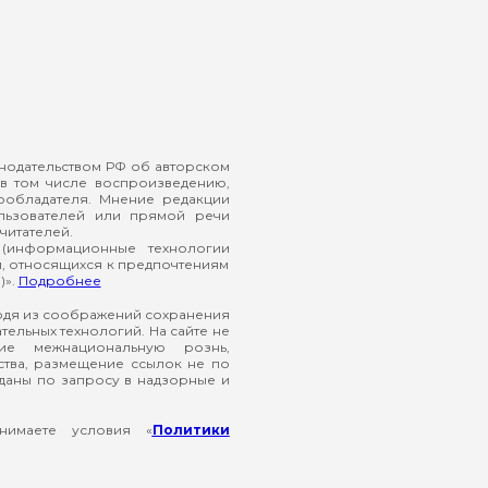
онодательством РФ об авторском
в том числе воспроизведению,
ообладателя. Мнение редакции
ользователей или прямой речи
читателей.
(информационные технологии
й, относящихся к предпочтениям
)».
Подробнее
ходя из соображений сохранения
ельных технологий. На сайте не
ие межнациональную рознь,
ства, размещение ссылок не по
еданы по запросу в надзорные и
нимаете условия «
Политики