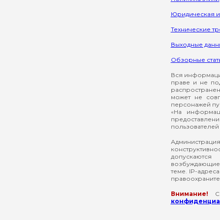
Юридическая 
Технические т
Выходные данн
Обзорные стат
Вся информация
праве и не по
распространен
может не сов
персонажей пуб
«На информац
предоставлени
пользователей 
Администрация
конструктивнос
допускаются
возбуждающие 
теме. IP-адрес
правоохраните
Внимание!
Со
конфиденциал