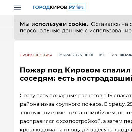
Новостной портал "Город Киров"
Навигация сайта
Выборы - 2026
Все новости
Мы в Tel
Мы используем cookie.
Оставаясь на с
персональные данные с использованием м
Главная
Лента новостей
Пожар под Кировом спалил гараж с машиной и перекинулся к соседям: есть пострадавший
ПРОИСШЕСТВИЯ
25 июн 2026, 08:01
16+
Теги:
#Нов
Пожар под Кировом спалил 
соседям: есть пострадавши
Сразу пять пожарных расчетов с 19 спа
района из-за крупного пожара. В среду, 
сооружение вместе с автомобилем, огон
расправился с хозпостройкой, а затем пе
кровлю дома на площади в десять квадра