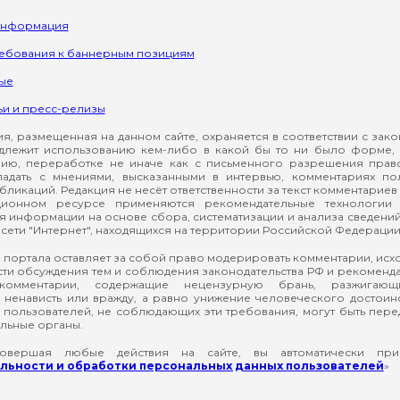
информация
ребования к баннерным позициям
ые
ьи и пресс-релизы
, размещенная на данном сайте, охраняется в соответствии с зак
длежит использованию кем-либо в какой бы то ни было форме, 
ию, переработке не иначе как с письменного разрешения прав
падать с мнениями, высказанными в интервью, комментариях п
ликаций. Редакция не несёт ответственности за текст комментариев 
ионном ресурсе применяются рекомендательные технологии 
я информации на основе сбора, систематизации и анализа сведени
сети "Интернет", находящихся на территории Российской Федерации
 портала оставляет за собой право модерировать комментарии, ис
ти обсуждения тем и соблюдения законодательства РФ и рекомендат
 комментарии, содержащие нецензурную брань, разжигающ
ненависть или вражду, а равно унижение человеческого достоин
а пользователей, не соблюдающих эти требования, могут быть пер
льные органы.
вершая любые действия на сайте, вы автоматически при
ьности и обработки персональных данных пользователей
»