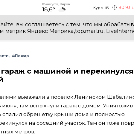
06 августа, Киров
80,93
Курс ЦБ
18,6°
egram
Мы в MAX
Новости области
И
айте, вы соглашаетесь с тем, что мы обрабаты
етрик Яндекс Метрика,top.mail.ru, LiveInterne
ости
#Пожар
гараж с машиной и перекинулся
й
сателями выезжали в поселок Ленинском Шабалин
25 июня, там вспыхнули гараж с домом. Уничтожив
ь спалил обрешетку крыши дома и полностью
рекинулся на соседний участок. Там он тоже пов
тных метров.